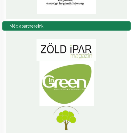
Médiapartnereink