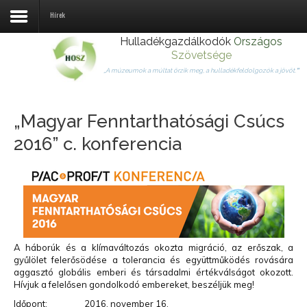
Hírek
Hulladékgazdálkodók
Országos
Szövetsége
Rólunk
„A múzeumok a múltat őrzik meg, a hulladékfeldolgozók a jövőt.
”
Tagjaink
„Magyar Fenntarthatósági Csúcs
Jogszabályok
2016” c. konferencia
Hulladékhasznosítás
Hírek
Kapcsolat
Fémtörvény
A háborúk és a klímaváltozás okozta migráció, az erőszak, a
gyűlölet felerősödése a tolerancia és együttműködés rovására
Körforgásos gazdaság
aggasztó globális emberi és társadalmi értékválságot okozott.
Hívjuk a felelősen gondolkodó embereket, beszéljük meg!
Időpont: 2016. november 16.