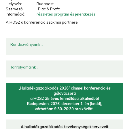
Helyszín: Budapest
Hulladékgazdálkodók
Szervező: Piac & Profit
Országos
Szövetsége
Információ:
rész
letes program és jelentkezés
„A múzeumok a múltat őrzik meg, a hulladékfeldolgozók
A HOSZ a konferencia szakmai partnere.
a jövőt.
”
Rendezvényeink ↓
Tanfolyamaink ↓
„Hulladékgazdálkodás 2026” címmel
konferencia és
gálavacsora
a HOSZ 35 éves fennállása alkalmából
Budapesten, 2026. december 1-én (kedd),
várhatóan 9:30-20:30 óra között!
A hulladékgazdálkodási tevékenységek tervezett