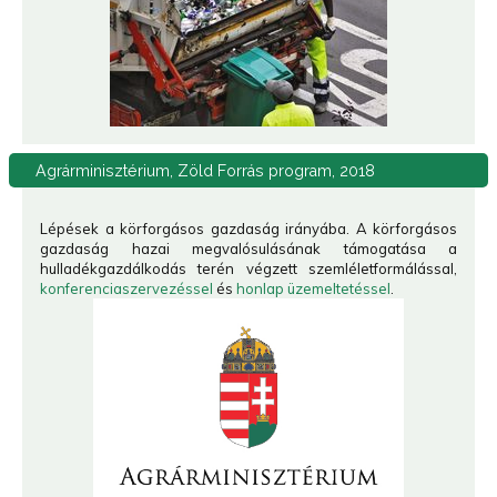
Agrárminisztérium,
Zöld Forrás program, 2018
Lépések a körforgásos gazdaság irányába. A körforgásos
gazdaság hazai megvalósulásának támogatása a
hulladékgazdálkodás terén végzett szemléletformálással,
konferenciaszervezéssel
és
honlap üzemeltetéssel
.