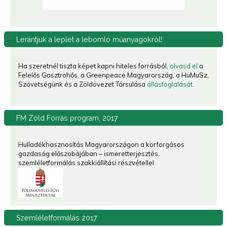
Lerántjuk
a leplet a lebomló műanyagokról!
Ha szeretnél tiszta képet kapni hiteles forrásból,
olvasd el
a
Felelős Gasztrohős, a Greenpeace Magyarország, a HuMuSz,
Szövetségünk és a Zöldövezet Társulása
állásfoglalását.
FM
Zöld Forrás program, 2017
Hulladékhasznosítás Magyarországon a körforgásos
gazdaság előszobájában – ismeretterjesztés,
szemléletformálás szakkiállítási részvétellel
Szemléletformálás
2017