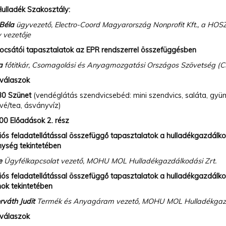
ulladék Szakosztály:
 Béla
ügyvezető, Electro-Coord Magyarország Nonprofit Kft., a HOS
 vezetője
bocsátói tapasztalatok az EPR rendszerrel összefüggésben
ta
főtitkár, Csomagolási és Anyagmozgatási Országos Szövetség 
 válaszok
30 Szünet
(vendéglátás szendvicsebéd: mini szendvics, saláta, gyüm
a, ásványvíz)
00 Előadások 2. rész
iós feladatellátással összefüggő tapasztalatok a hulladékgazdálko
nység tekintetében
se
Ügyfélkapcsolat vezető,
MOHU MOL Hulladékgazdálkodási Zrt.
ós feladatellátással összefüggő tapasztalatok a hulladékgazdálko
k tekintetében
váth Judit
Termék és Anyagáram vezető, MOHU MOL Hulladékgazd
 válaszok