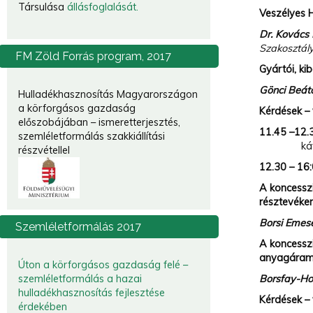
Társulása
állásfoglalását.
Veszélyes H
Dr. Kovács
Szakosztály
FM
Zöld Forrás program, 2017
Gyártói, ki
Gönci Beá
Hulladékhasznosítás Magyarországon
a körforgásos gazdaság
Kérdések –
előszobájában – ismeretterjesztés,
11.45 –12.
szemléletformálás szakkiállítási
kávé/te
részvétellel
12.30 – 16:
A koncessz
résztevéke
Borsi Eme
Szemléletformálás
2017
A koncesszi
anyagáramo
Úton a körforgásos gazdaság felé –
Borsfay-Hor
szemléletformálás a hazai
hulladékhasznosítás fejlesztése
Kérdések –
érdekében