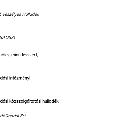
Z Veszélyes Hulladék
(CSAOSZ)
ölcs, mini desszert,
dási intézményi
dási közszolgáltatási hulladék
álkodási Zrt.