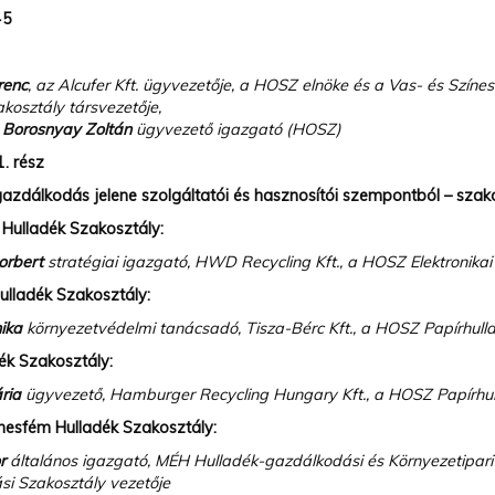
45
renc
, az Alcufer Kft. ügyvezetője, a HOSZ elnöke és a Vas- és Színe
ály társvezetője,
. Borosnyay Zoltán
ügyvezető igazgató (HOSZ)
. rész
azdálkodás jelene szolgáltatói és hasznosítói szempontból – szak
i Hulladék Szakosztály:
Norbert
stratégiai igazgató, HWD Recycling Kft., a HOSZ Elektronikai
lladék Szakosztály:
nika
környezetvédelmi tanácsadó, Tisza-Bérc Kft., a HOSZ Papírhul
ék Szakosztály:
ária
ügyvezető, Hamburger Recycling Hungary Kft., a HOSZ Papírhull
ínesfém Hulladék Szakosztály:
r
általános igazgató, MÉH Hulladék-gazdálkodási és Környezetipari 
si Szakosztály vezetője