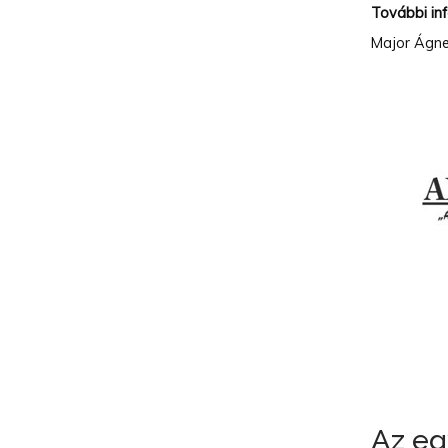
További in
Major Ágne
Az eg