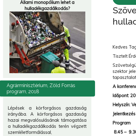
Állami monopólium lehet a
Szöve
hulladékgazdálkodás?
hulla
Kedves Tag
Tisztelt Érd
Szövetségü
szektor jel
tapasztalat
Agrárminisztérium,
Zöld Forrás
A konferen
program, 2018
Időpont:
20
Helyszín: 
Lépések a körforgásos gazdaság
Jelentkezés
irányába. A körforgásos gazdaság
hazai megvalósulásának támogatása
Program
a hulladékgazdálkodás terén végzett
8.45 – 9.3
szemléletformálással,