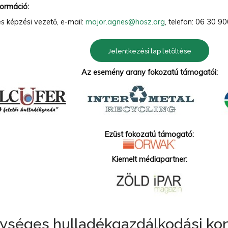
formáció:
s képzési vezető, e-mail:
major.agnes@hosz.org
, telefon: 06 30 9
Jelentkezési lap letöltése
Az esemény arany fokozatú támogatói:
Ezüst fokozatú támogató:
Kiemelt médiapartner:
ységes hulladékgazdálkodási kon