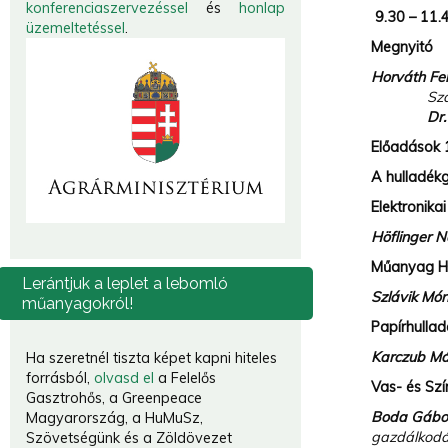
konferenciaszervezéssel
és
honlap
9.30 – 11.
üzemeltetéssel
.
Megnyitó
Horváth Fe
Szakoszt
Dr
Előadások 1
A hulladékg
Elektronika
Höflinger 
Műanyag Hu
Lerántjuk
a leplet a lebomló
Szlávik Mó
műanyagokról!
Papírhullad
Karczub M
Ha szeretnél tiszta képet kapni hiteles
forrásból,
olvasd el
a Felelős
Vas- és Sz
Gasztrohős, a Greenpeace
Boda Gábo
Magyarország, a HuMuSz,
gazdálkodá
Szövetségünk és a Zöldövezet