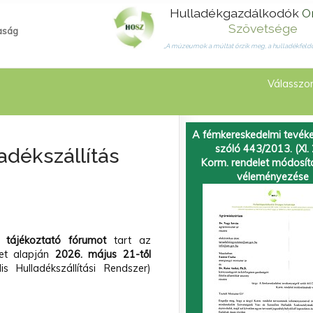
Hulladékgazdálkodók
O
Szövetsége
aság
„A múzeumok a múltat őrzik meg, a hulladékfeldo
Válasszon
A fémkereskedelmi tevéke
szóló 443/2013. (XI. 
adékszállítás
Korm. rendelet módosí
véleményezése
Z
tájékoztató fórumot
tart az
let alapján
2026. május 21-től
is Hulladékszállítási Rendszer)