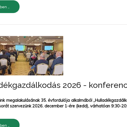
ben …
dékgazdálkodás 2026 - konferenc
nk megalakulásának 35. évfordulója alkalmából „Hulladékgazdálk
sorát szervezünk 2026. december 1-ére (kedd), várhatóan 9:30-20:
ben …