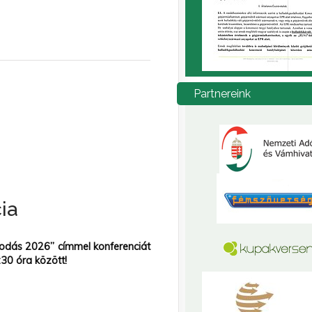
Partnereink
ia
odás 2026” címmel konferenciát
30 óra között!