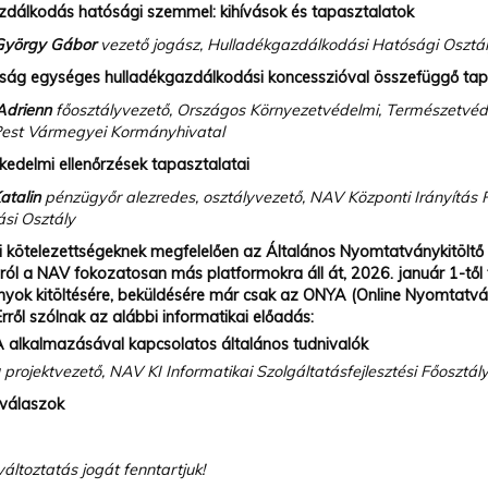
zdálkodás hatósági szemmel: kihívások és tapasztalatok
György Gábor
vezető jogász, Hulladékgazdálkodási Hatósági Osztá
ság egységes hulladékgazdálkodási koncesszióval összefüggő tap
Adrienn
főosztályvezető, Országos Környezetvédelmi, Természetvéd
 Pest Vármegyei Kormányhivatal
edelmi ellenőrzések tapasztalatai
atalin
pénzügyőr alezredes, osztályvezető, NAV Központi Irányítás 
ási Osztály
i kötelezettségeknek megfelelően az Általános Nyomtatványkitölt
ról a NAV fokozatosan más platformokra áll át, 2026. január 1-től
yok kitöltésére, beküldésére már csak az ONYA (Online Nyomtatván
Erről szólnak az alábbi informatikai előadás:
alkalmazásával kapcsolatos általános tudnivalók
a
projektvezető, NAV KI Informatikai Szolgáltatásfejlesztési Főosztál
 válaszok
ltoztatás jogát fenntartjuk!