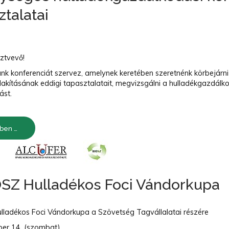
ztalatai
ztvevő!
nk konferenciát szervez, amelynek keretében szeretnénk körbejárn
lakításának eddigi tapasztalatait, megvizsgálni a hulladékgazdálk
tást.
ben …
OSZ Hulladékos Foci Vándorkupa
ulladékos Foci Vándorkupa a Szövetség Tagvállalatai részére
ber 14. (szombat)