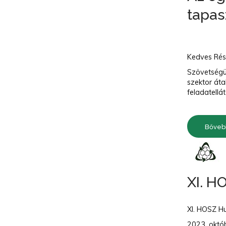
tapas
Kedves Rés
Szövetségü
szektor áta
feladatellá
Bőveb
XI. H
XI. HOSZ H
2023. októ