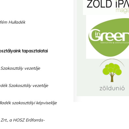
sfém Hulladék
osztályaink tapasztalatai
 Szakosztály vezetője
ladék Szakosztály vezetője
adék szakosztályi képviselője
Zrt., a HOSZ Erőforrás-