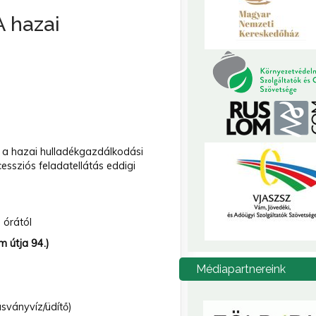
A hazai
i a hazai hulladékgazdálkodási
essziós feladatellátás eddigi
5 órától
m útja 94.)
Médiapartnereink
sványvíz/üdítő)