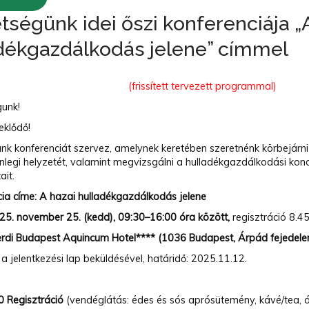
tségünk idei őszi konferenciája „
dékgazdálkodás jelene” címmel
(frissített tervezett programmal)
unk!
eklődő!
nk konferenciát szervez, amelynek keretében szeretnénk körbejárn
enlegi helyzetét, valamint megvizsgálni a hulladékgazdálkodási konc
ait.
cia címe:
A hazai hulladékgazdálkodás jelene
25. november 25. (kedd), 09:30–16:00 óra között,
regisztráció 8.4
Verdi Budapest Aquincum Hotel**** (1036 Budapest, Árpád fejedele
a jelentkezési lap beküldésével, határidő: 2025.11.12.
0 Regisztráció
(vendéglátás: édes és sós aprósütemény, kávé/tea, á