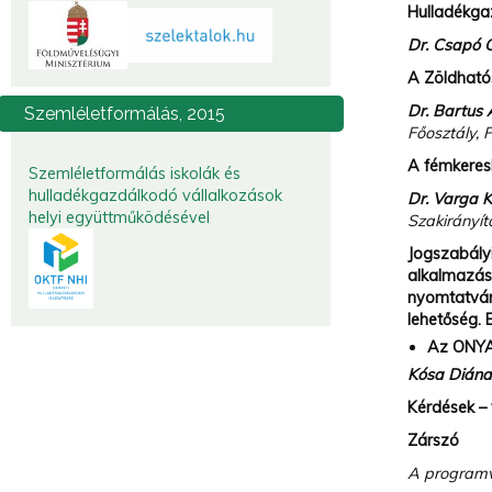
Hulladékga
Dr. Csapó 
A Zöldható
Dr. Bartus 
Szemléletformálás,
2015
Főosztály,
A fémkeresk
Szemléletformálás iskolák és
hulladékgazdálkodó vállalkozások
Dr. Varga K
helyi együttműködésével
Szakirányít
Jogszabály
alkalmazás
nyomtatván
lehetőség. 
Az ONYA 
Kósa Dián
Kérdések –
Zárszó
A programvá