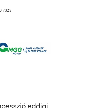
00 7323
cesszió eddigi