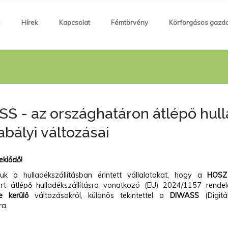
s
Hírek
Kapcsolat
Fémtörvény
Körforgásos gazd
S - az országhatáron átlépő hull
abályi változásai
eklődő!
juk a hulladékszállításban érintett vállalatokat, hogy a
HOS
rt átlépő hulladékszállításra vonatkozó (EU) 2024/1157 rende
e kerülő
változásokról, különös tekintettel a
DIWASS
(Digitál
ra.