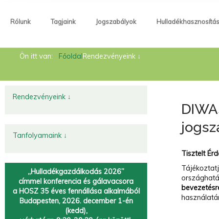
Rólunk
Tagjaink
Jogszabályok
Hulladékhasznosítá
Rólunk
Ön itt van:
Főoldal
Rendezvényeink ↓
Tagjaink
Jogszabályok
Rendezvényeink ↓
DIWAS
Hulladékhasznosítás
jogsz
Hírek
Tanfolyamaink ↓
Kapcsolat
Tisztelt Érd
Tájékoztat
„Hulladékgazdálkodás 2026”
Fémtörvény
országhatá
címmel
konferencia és gálavacsora
bevezetésr
a HOSZ 35 éves fennállása alkalmából
Körforgásos gazdaság
használatá
Budapesten, 2026. december 1-én
(kedd),