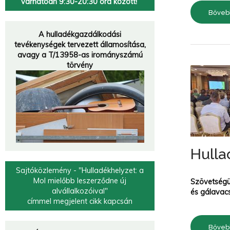
várhatóan 9:30-20:30 óra között!
Bőveb
Hulladékgazdálkodók
Országos
Szövetsége
A hulladékgazdálkodási
tevékenységek tervezett államosítása,
„A múzeumok a múltat őrzik meg, a hulladékfeldolgozók a jövőt.
”
avagy a T/13958-as irományszámú
törvény
Hulla
Sajtóközlemény - "Hulladékhelyzet: a
Mol mielőbb leszerződne új
Szövetségü
alvállalkozóival"
és gálavac
címmel megjelent cikk kapcsán
Bőveb