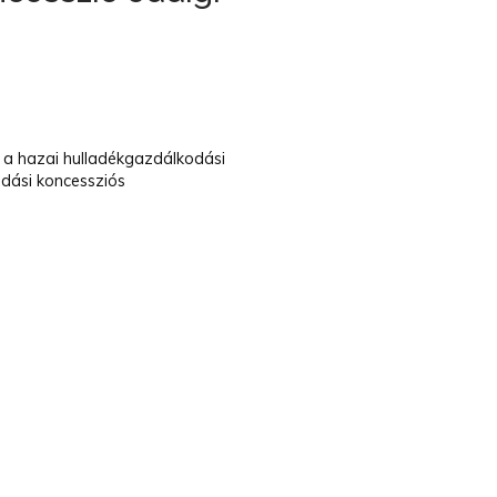
i a hazai hulladékgazdálkodási
odási koncessziós