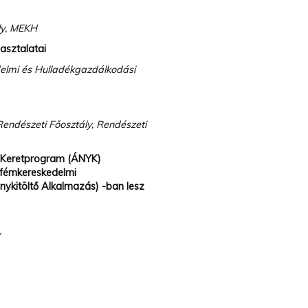
ly, MEKH
asztalatai
elmi és Hulladékgazdálkodási
Rendészeti Főosztály, Rendészeti
ő Keretprogram (ÁNYK)
 fémkereskedelmi
ykitöltő Alkalmazás) -ban lesz
y