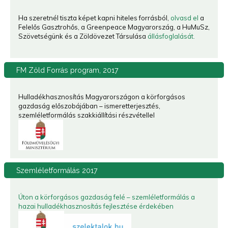
Ha szeretnél tiszta képet kapni hiteles forrásból,
olvasd el
a
Felelős Gasztrohős, a Greenpeace Magyarország, a HuMuSz,
Szövetségünk és a Zöldövezet Társulása
állásfoglalását.
FM
Zöld Forrás program, 2017
Hulladékhasznosítás Magyarországon a körforgásos
gazdaság előszobájában – ismeretterjesztés,
szemléletformálás szakkiállítási részvétellel
Szemléletformálás
2017
Úton a körforgásos gazdaság felé – szemléletformálás a
hazai hulladékhasznosítás fejlesztése érdekében