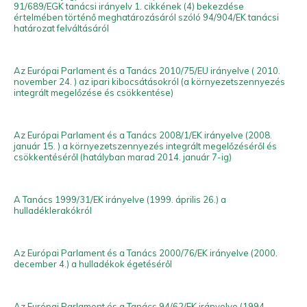
91/689/EGK tanácsi irányelv 1. cikkének (4) bekezdése
értelmében történő meghatározásáról szóló 94/904/EK tanácsi
határozat felváltásáról
Az Európai Parlament és a Tanács 2010/75/EU irányelve ( 2010.
november 24. ) az ipari kibocsátásokról (a környezetszennyezés
integrált megelőzése és csökkentése)
Az Európai Parlament és a Tanács 2008/1/EK irányelve (2008.
január 15. ) a környezetszennyezés integrált megelőzéséről és
csökkentéséről (hatályban marad 2014. január 7-ig)
A Tanács 1999/31/EK irányelve (1999. április 26.) a
hulladéklerakókról
Az Európai Parlament és a Tanács 2000/76/EK irányelve (2000.
december 4.) a hulladékok égetéséről
Az Európai Parlament és a Tanács 94/62/EK irányelve (1994.