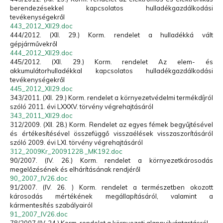
berendezésekkel kapcsolatos hulladékgazdálkodási
tevékenységekről
443_2012_XII29.doc
444/2012. (XII. 29.) Korm. rendelet a hulladékká vált
gépjárművekről
444_2012_XII29.doc
445/2012. (XII. 29.) Korm. rendelet Az elem- és
akkumulátorhulladékkal kapcsolatos hulladékgazdálkodási
tevékenységekről
445_2012_XII29.doc
343/2011. (XII. 29.) Korm. rendelet a környezetvédelmi termékdíjról
szóló 2011. évi LXXXV. törvény végrehajtásáról
343_2011_XII29.doc
312/2009. (XII. 28.) Korm. Rendelet az egyes fémek begyűjtésével
és értékesítésével összefüggő visszaélések visszaszorításáról
szóló 2009. évi LXI. törvény végrehajtásáról
312_2009Kr_20091228 _MK192.doc
90/2007. (IV. 26.) Korm. rendelet a környezetkárosodás
megelőzésének és elhárításának rendjéről
90_2007_IV26.doc
91/2007. (IV. 26. ) Korm. rendelet a természetben okozott
károsodás mértékének megállapításáról, valamint a
kármentesítés szabályairól
91_2007_IV26.doc