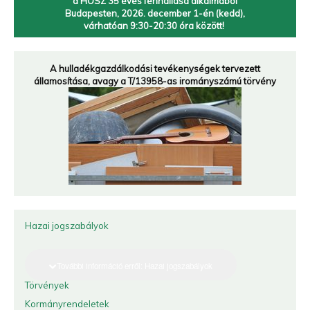
a HOSZ 35 éves fennállása alkalmából
Budapesten, 2026. december 1-én (kedd),
várhatóan 9:30-20:30 óra között!
A hulladékgazdálkodási tevékenységek tervezett
államosítása, avagy a T/13958-as irományszámú törvény
Hazai jogszabályok
További információ erről: Hazai jogszabályok
Törvények
Kormányrendeletek