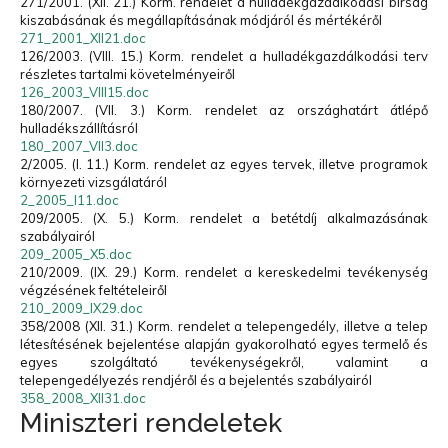
271/2001. (XII. 21.) Korm. rendelet a hulladékgazdálkodási bírság
kiszabásának és megállapításának módjáról és mértékéről
271_2001_XII21.doc
126/2003. (VIII. 15.) Korm. rendelet a hulladékgazdálkodási terv
részletes tartalmi követelményeiről
126_2003_VIII15.doc
180/2007. (VII. 3.) Korm. rendelet az országhatárt átlépő
hulladékszállításról
180_2007_VII3.doc
2/2005. (I. 11.) Korm. rendelet az egyes tervek, illetve programok
környezeti vizsgálatáról
2_2005_I11.doc
209/2005. (X. 5.) Korm. rendelet a betétdíj alkalmazásának
szabályairól
209_2005_X5.doc
210/2009. (IX. 29.) Korm. rendelet a kereskedelmi tevékenység
végzésének feltételeiről
210_2009_IX29.doc
358/2008 (XII. 31.) Korm. rendelet a telepengedély, illetve a telep
létesítésének bejelentése alapján gyakorolható egyes termelő és
egyes szolgáltató tevékenységekről, valamint a
telepengedélyezés rendjéről és a bejelentés szabályairól
358_2008_XII31.doc
Miniszteri rendeletek