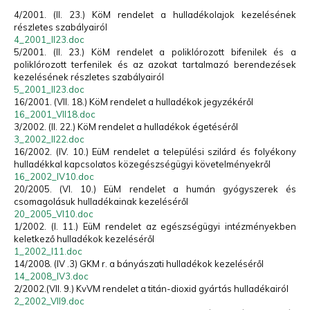
4/2001. (II. 23.) KöM rendelet a hulladékolajok kezelésének
részletes szabályairól
4_2001_II23.doc
5/2001. (II. 23.) KöM rendelet a poliklórozott bifenilek és a
poliklórozott terfenilek és az azokat tartalmazó berendezések
kezelésének részletes szabályairól
5_2001_II23.doc
16/2001. (VII. 18.) KöM rendelet a hulladékok jegyzékéről
16_2001_VII18.doc
3/2002. (II. 22.) KöM rendelet a hulladékok égetéséről
3_2002_II22.doc
16/2002. (IV. 10.) EüM rendelet a települési szilárd és folyékony
hulladékkal kapcsolatos közegészségügyi követelményekről
16_2002_IV10.doc
20/2005. (VI. 10.) EüM rendelet a humán gyógyszerek és
csomagolásuk hulladékainak kezeléséről
20_2005_VI10.doc
1/2002. (I. 11.) EüM rendelet az egészségügyi intézményekben
keletkező hulladékok kezeléséről
1_2002_I11.doc
14/2008. (IV .3) GKM r. a bányászati hulladékok kezeléséről
14_2008_IV3.doc
2/2002.(VII. 9.) KvVM rendelet a titán-dioxid gyártás hulladékairól
2_2002_VII9.doc