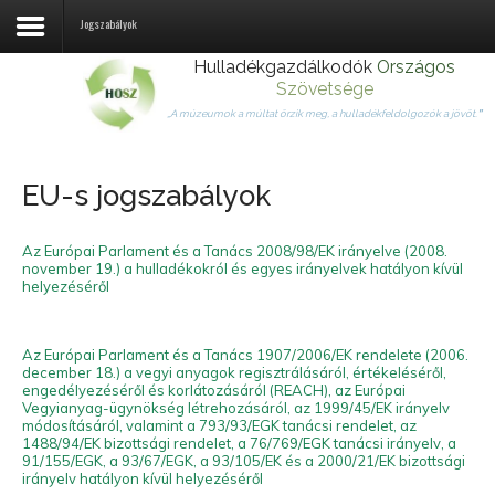
Jogszabályok
Hulladékgazdálkodók
Országos
Szövetsége
Rólunk
„A múzeumok a múltat őrzik meg, a hulladékfeldolgozók a jövőt.
”
Tagjaink
EU-s jogszabályok
Jogszabályok
Hulladékhasznosítás
Az Európai Parlament és a Tanács 2008/98/EK irányelve (2008.
november 19.) a hulladékokról és egyes irányelvek hatályon kívül
helyezéséről
Hírek
Kapcsolat
Az Európai Parlament és a Tanács 1907/2006/EK rendelete (2006.
december 18.) a vegyi anyagok regisztrálásáról, értékeléséről,
Fémtörvény
engedélyezéséről és korlátozásáról (REACH), az Európai
Vegyianyag-ügynökség létrehozásáról, az 1999/45/EK irányelv
módosításáról, valamint a 793/93/EGK tanácsi rendelet, az
Körforgásos gazdaság
1488/94/EK bizottsági rendelet, a 76/769/EGK tanácsi irányelv, a
91/155/EGK, a 93/67/EGK, a 93/105/EK és a 2000/21/EK bizottsági
irányelv hatályon kívül helyezéséről