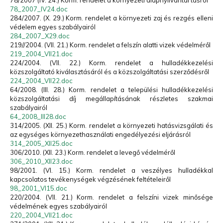
78/2007 (IV. 24.) Korm. rendelet a környezeti alapnyilvántartásról
78_2007_IV24.doc
284/2007. (X. 29.) Korm. rendelet a környezeti zaj és rezgés elleni
védelem egyes szabályairól
284_2007_X29.doc
219//2004. (VII. 21.) Korm. rendelet a felszín alatti vizek védelméről
219_2004_VII21.doc
224/2004. (VII. 22.) Korm. rendelet a hulladékkezelési
közszolgáltató kiválasztásáról és a közszolgáltatási szerződésről
224_2004_VII22.doc
64/2008. (III. 28.) Korm. rendelet a települési hulladékkezelési
közszolgáltatási díj megállapításának részletes szakmai
szabályairól
64_2008_III28.doc
314/2005. (XII. 25.) Korm. rendelet a környezeti hatásvizsgálati és
az egységes környezethasználati engedélyezési eljárásról
314_2005_XII25.doc
306/2010. (XII. 23.) Korm. rendelet a levegő védelméről
306_2010_XII23.doc
98/2001. (VI. 15.) Korm. rendelet a veszélyes hulladékkal
kapcsolatos tevékenységek végzésének feltételeiről
98_2001_VI15.doc
220/2004. (VII. 21.) Korm. rendelet a felszíni vizek minősége
védelmének egyes szabályairól
220_2004_VII21.doc