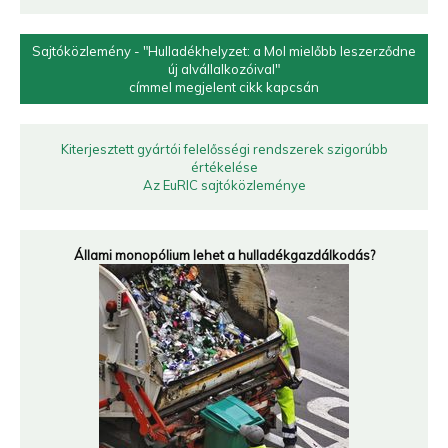
Sajtóközlemény - "Hulladékhelyzet: a Mol mielőbb leszerződne
új alvállalkozóival"
címmel megjelent cikk kapcsán
Kiterjesztett gyártói felelősségi rendszerek szigorúbb
értékelése
Az EuRIC sajtóközleménye
Állami monopólium lehet a hulladékgazdálkodás?