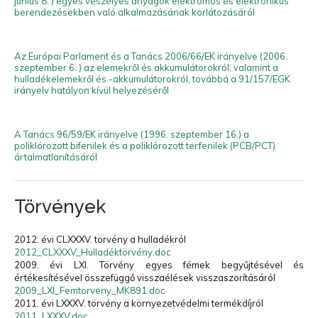
június 8. ) egyes veszélyes anyagok elektromos és elektronikus
berendezésekben való alkalmazásának korlátozásáról
Az Európai Parlament és a Tanács 2006/66/EK irányelve (2006.
szeptember 6. ) az elemekről és akkumulátorokról, valamint a
hulladékelemekről és -akkumulátorokról, továbbá a 91/157/EGK
irányelv hatályon kívül helyezéséről
A Tanács 96/59/EK irányelve (1996. szeptember 16.) a
poliklórozott bifenilek és a poliklórozott terfenilek (PCB/PCT)
ártalmatlanításáról
Törvények
2012. évi CLXXXV. törvény a hulladékról
2012_CLXXXV_Hulladéktörvény.doc
2009. évi LXI. Törvény egyes fémek begyűjtésével és
értékesítésével összefüggő visszaélések visszaszorításáról
2009_LXI_Femtorveny_MK891.doc
2011. évi LXXXV. törvény a környezetvédelmi termékdíjról
2011_LXXXV.doc