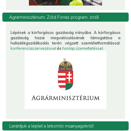
Agrárminisztérium,
Zöld Forrás program, 2018
Lépések a körforgásos gazdaság irányába. A körforgásos
gazdaság hazai megvalósulásának támogatása a
hulladékgazdálkodás terén végzett szemléletformálással,
konferenciaszervezéssel
és
honlap üzemeltetéssel
.
Lerántjuk
a leplet a lebomló műanyagokról!