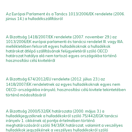
Hulladékgazdálkodók
Az Európai Parlament és a Tanács 1013/2006/EK rendelete (2006.
Országos
Szövetsége
június 14.) a hulladékszállításról
„A múzeumok a múltat őrzik meg, a hulladékfeldolgozók
a jövőt.
”
A Bizottság 1418/2007/EK rendelete (2007. november 29.) az
1013/2006/EK európai parlamenti és tanácsi rendelet III. vagy IIIA.
mellékletében felsorolt egyes hulladékoknak a hulladékok
határokat átlépő szállításának felügyeletéről szóló OECD
határozat hatálya alá nem tartozó egyes országokba történő
hasznosítási célú kiviteléről
A Bizottság 674/2012/EU rendelete (2012. július 23.) az
1418/2007/EK rendeletnek az egyes hulladékoknak egyes nem
OECD-országokba irányuló, hasznosítási célú kivitele tekintetében
történő módosításáról
A Bizottság 2000/532/EK határozata (2000. május 3.) a
hulladékjegyzéknek a hulladékokról szóló 75/442/EGK tanácsi
irányelv 1. cikkének a) pontja értelmében történő
meghatározásáról szóló 94/3/EK határozat, valamint a veszélyes
hulladékok jegyzékének a veszélyes hulladékokról szóló