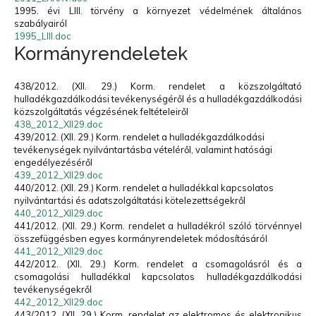
1995. évi LIII. törvény a környezet védelmének általános
szabályairól
1995_LIII.doc
Kormányrendeletek
438/2012. (XII. 29.) Korm. rendelet a közszolgáltató
hulladékgazdálkodási tevékenységéről és a hulladékgazdálkodási
közszolgáltatás végzésének feltételeiről
438_2012_XII29.doc
439/2012. (XII. 29.) Korm. rendelet a hulladékgazdálkodási
tevékenységek nyilvántartásba vételéről, valamint hatósági
engedélyezéséről
439_2012_XII29.doc
440/2012. (XII. 29.) Korm. rendelet a hulladékkal kapcsolatos
nyilvántartási és adatszolgáltatási kötelezettségekről
440_2012_XII29.doc
441/2012. (XII. 29.) Korm. rendelet a hulladékról szóló törvénnyel
összefüggésben egyes kormányrendeletek módosításáról
441_2012_XII29.doc
442/2012. (XII. 29.) Korm. rendelet a csomagolásról és a
csomagolási hulladékkal kapcsolatos hulladékgazdálkodási
tevékenységekről
442_2012_XII29.doc
443/2012. (XII. 29.) Korm. rendelet az elektromos és elektronikus