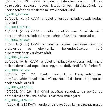
5/2002. (X. 29.) KvVM rendelet a települési szilárd hulladék
kezelésére szolgáló egyes létesítmények kialakításának és
üzemeltetésének részletes műszaki szabályairól
5_2002_X29.doc
15/2003. (XI. 7.) KvVM rendelet a területi hulladékgazdálkodási
tervekről
15_2003_XI7.doc
15/2004. (X. 8.) KvVM rendelet az elektromos és elektronikai
berendezések hulladékai kezelésének részletes szabályairól
15_2004_X8.doc
16/2004. (X. 8.) KvVM rendelet az egyes veszélyes anyagok
elektromos és elektronikai berendezésekben való
alkalmazásának korlátozásáról
16_2004_X8.doc
20/2006. (IV. 5.) KvVM rendelet a hulladéklerakással, valamint a
hulladéklerakóval kapcsolatos egyes szabályokról és feltételekről
20_2006_IV5.doc
33/2005. (XII. 27.) KvVM rendelet a környezetvédelmi,
természetvédelmi, valamint a vízügyi hatósági eljárások igazgatási
szolgáltatási díjairól
33_2005_XII27.doc
45/2004. (VII. 26.) BM-KvVM együttes rendelete az építési és
bontási hulladék kezelésének részletes szabályairól
45_2004_VII26.doc
4/2007. (II. 21.) KvVM rendelet az egységes környezethasználati