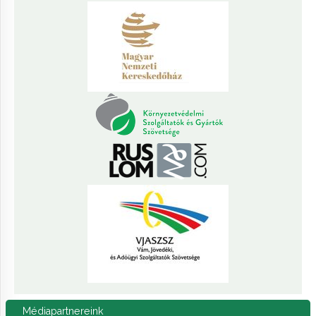
Médiapartnereink