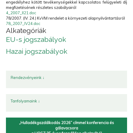
engedélyhez kötött tevékenységekkel kapcsolatos felügyeleti díj
megfizetésének részletes szabályairól
4_2007_II21.doc
78/2007. (IV. 24.) KvVM rendelet a környezeti alapnyilvántartásról
78_2007_IV24.doc
Alkategóriák
EU-s jogszabályok
Hazai jogszabályok
Rendezvényeink ↓
Tanfolyamaink ↓
„Hulladékgazdálkodás 2026” címmel
konferencia és
gálavacsora