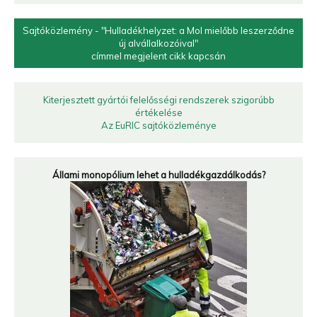
Sajtóközlemény - "Hulladékhelyzet: a Mol mielőbb leszerződne
új alvállalkozóival"
címmel megjelent cikk kapcsán
Kiterjesztett gyártói felelősségi rendszerek szigorúbb
értékelése
Az EuRIC sajtóközleménye
Állami monopólium lehet a hulladékgazdálkodás?