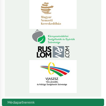
Médiapartnereink