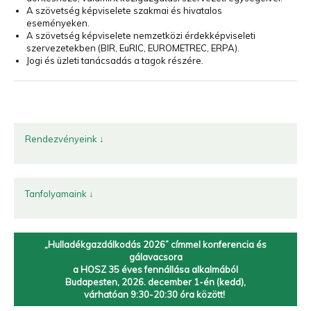
A szövetség képviselete szakmai és hivatalos
eseményeken.
A szövetség képviselete nemzetközi érdekképviseleti
szervezetekben (BIR, EuRIC, EUROMETREC, ERPA).
Jogi és üzleti tanácsadás a tagok részére.
Rendezvényeink ↓
Tanfolyamaink ↓
„Hulladékgazdálkodás 2026” címmel
konferencia és
gálavacsora
a HOSZ 35 éves fennállása alkalmából
Budapesten, 2026. december 1-én (kedd),
várhatóan 9:30-20:30 óra között!