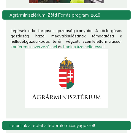
Agrárminisztérium,
Zöld Forrás program, 2018
Lépések a körforgásos gazdaság irányába. A körforgásos
gazdaság hazai megvalósulásának támogatása a
hulladékgazdálkodás terén végzett szemléletformálással,
konferenciaszervezéssel
és
honlap üzemeltetéssel
.
Lerántjuk
a leplet a lebomló műanyagokról!