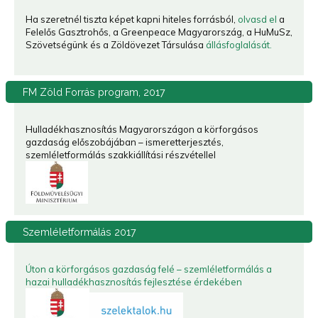
Ha szeretnél tiszta képet kapni hiteles forrásból,
olvasd el
a
Felelős Gasztrohős, a Greenpeace Magyarország, a HuMuSz,
Szövetségünk és a Zöldövezet Társulása
állásfoglalását.
FM
Zöld Forrás program, 2017
Hulladékhasznosítás Magyarországon a körforgásos
gazdaság előszobájában – ismeretterjesztés,
szemléletformálás szakkiállítási részvétellel
Szemléletformálás
2017
Úton a körforgásos gazdaság felé – szemléletformálás a
hazai hulladékhasznosítás fejlesztése érdekében