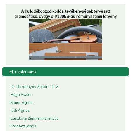
A hulladékgazdálkodási tevékenységek tervezett
államosítása, avagy a T/13958-as irományszámú törvény
Munkatársaink
Dr. Borosnyay Zoltán, LL.M.
Héjja Eszter
Major Ágnes
Judi Ágnes
Lászlóné Zimmermann Éva
Förhécz János