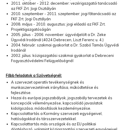
2011. október - 2012. december: vezérigazgatói tanácsadó
az FKF Zrt. Jogi Osztályán
2010. szeptember - 2011. szeptember: jogi főtanácsadó az
FKF Zrt. Jogi Osztályán
2008. május - 2010. augusztus: jogi előadó az FKF Zrt.
Projektigazgatóságán
2005. július - 2006. november: ügyvédjelölt a Dr. Zeke
Ügyvédi Irodánál (4024 Debrecen, Liszt Ferenc u. 4.)
2004. február: szakmai gyakorlat a Dr. Szabó Tamás Ügyvédi
Irodánál
2002. július: közigazgatási szakmai gyakorlat a Debreceni
Fogyasztóvédelmi Felügyelőségnél
Főbb feladatok a Szövetségnél:
A szervezet operatív tevékenységnek és
munkaszervezetének irányítása, működtetése és
fejlesztése.
Hazai és európai jogszabályok, jogszabály tervezetek és
koncepciók véleményezése, kapcsolódó javaslatok
kidolgozása, módosítások kezdeményezése.
Kapcsolattartás a Kormány szervezeti egységeivel,
hatóságokkal és társszervezetekkel.
Kapcsolattartás más országok és az EU politikai
döntéshozó, valamint közigazgatási szervezeti egységeivel.