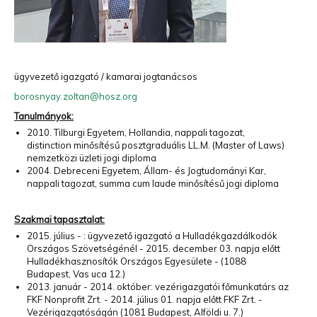
Hulladékgazdálkodók
Országos
Szövetsége
„A múzeumok a múltat őrzik meg, a hulladékfeldolgozók
a jövőt.
”
ügyvezető igazgató / kamarai jogtanácsos
borosnyay.zoltan@hosz.org
Tanulmányok:
2010. Tilburgi Egyetem, Hollandia, nappali tagozat,
distinction minősítésű posztgraduális LL.M. (Master of Laws)
nemzetközi üzleti jogi diploma
2004. Debreceni Egyetem, Állam- és Jogtudományi Kar,
nappali tagozat, summa cum laude minősítésű jogi diploma
Szakmai tapasztalat:
2015. július - : ügyvezető igazgató a Hulladékgazdálkodók
Országos Szövetségénél - 2015. december 03. napja előtt
Hulladékhasznosítók Országos Egyesülete - (1088
Budapest, Vas uca 12.)
2013. január - 2014. október: vezérigazgatói főmunkatárs az
FKF Nonprofit Zrt. - 2014. július 01. napja előtt FKF Zrt. -
Vezérigazgatóságán (1081 Budapest, Alföldi u. 7.)