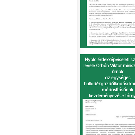
Nyolc érdekképviseleti s
levele Orbán Viktor minis
úrnak
az egységes
hulladékgazdálkodási ko
módosításának
kezdeményezése tárg