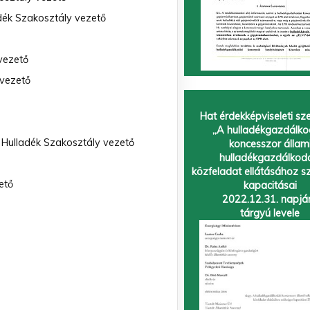
adék Szakosztály vezető
 vezető
 vezető
Hat érdekképviseleti sz
„A hulladékgazdálko
 Hulladék Szakosztály vezető
koncesszor állam
hulladékgazdálkod
közfeladat ellátásához s
ető
kapacitásai
2022.12.31. napjá
tárgyú levele