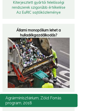
Kiterjesztett gyártói felelősségi
rendszerek szigorúbb értékelése
Az EuRIC sajtóközleménye
Állami monopólium lehet a
hulladékgazdálkodás?
Agrárminisztérium,
Zöld Forrás
program, 2018