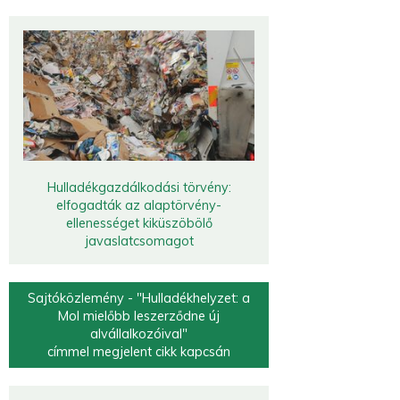
Hulladékgazdálkodási törvény:
elfogadták az alaptörvény-
ellenességet kiküszöbölő
javaslatcsomagot
Sajtóközlemény - "Hulladékhelyzet: a
Mol mielőbb leszerződne új
alvállalkozóival"
címmel megjelent cikk kapcsán