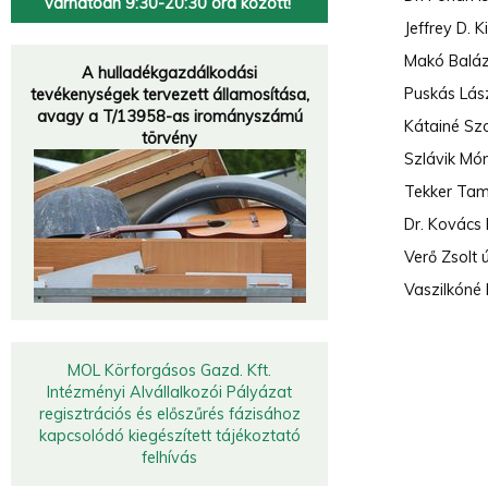
várhatóan 9:30-20:30 óra között!
Jeffrey D. 
Hulladékgazdálkodók
Makó Balázs
Országos
Szövetsége
A hulladékgazdálkodási
Puskás Lász
tevékenységek tervezett államosítása,
„A múzeumok a múltat őrzik meg, a hulladékfeldolgozók a jövőt.
”
avagy a T/13958-as irományszámú
Kátainé Szo
törvény
Szlávik Món
Tekker Tamá
Dr. Kovács
Verő Zsolt 
Vaszilkóné 
MOL Körforgásos Gazd. Kft.
Intézményi Alvállalkozói Pályázat
regisztrációs és előszűrés fázisához
kapcsolódó kiegészített tájékoztató
felhívás