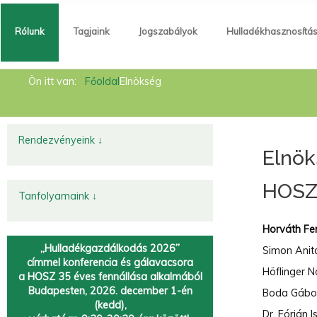
Rólunk
Tagjaink
Jogszabályok
Hulladékhasznosítá
Rólunk
Ön itt van:
Főoldal
Elnökség
Tagjaink
Jogszabályok
Rendezvényeink ↓
Elnö
Hulladékhasznosítás
HOSZ 
Hírek
Tanfolyamaink ↓
Kapcsolat
Horváth Fer
„Hulladékgazdálkodás 2026”
Simon Anit
Fémtörvény
címmel
konferencia és gálavacsora
Höflinger N
a HOSZ 35 éves fennállása alkalmából
Körforgásos gazdaság
Budapesten, 2026. december 1-én
Boda Gábor
(kedd),
Dr. Fórián 