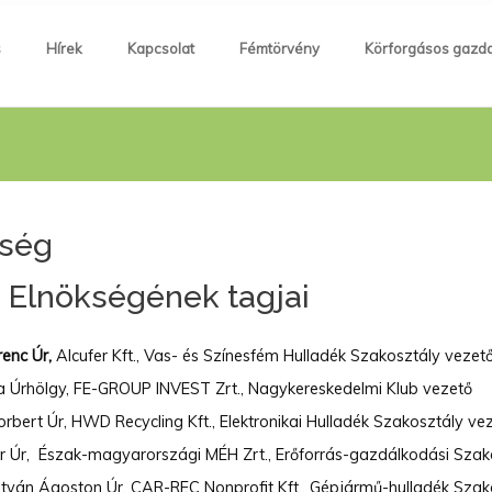
s
Hírek
Kapcsolat
Fémtörvény
Körforgásos gazd
kség
Elnökségének tagjai
enc Úr,
Alcufer Kft., Vas- és Színesfém Hulladék Szakosztály vezet
a Úrhölgy, FE-GROUP INVEST Zrt., Nagykereskedelmi Klub vezető
orbert Úr, HWD Recycling Kft., Elektronikai Hulladék Szakosztály ve
 Úr, Észak-magyarországi MÉH Zrt., Erőforrás-gazdálkodási Szak
István Ágoston Úr, CAR-REC Nonprofit Kft., Gépjármű-hulladék Szak