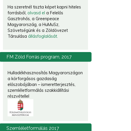
Ha szeretnél tiszta képet kapni hiteles
forrásból,
olvasd el
a Felelős
Gasztrohős, a Greenpeace
Magyarország, a HuMuSz,
Szövetségünk és a Zöldövezet
Társulása
állásfoglalását.
FM
Zöld Forrás program, 2017
Hulladékhasznosítás Magyarországon
a körforgásos gazdaság
előszobájában – ismeretterjesztés,
szemléletformálás szakkiállítási
részvétellel
Szemléletformálás
2017