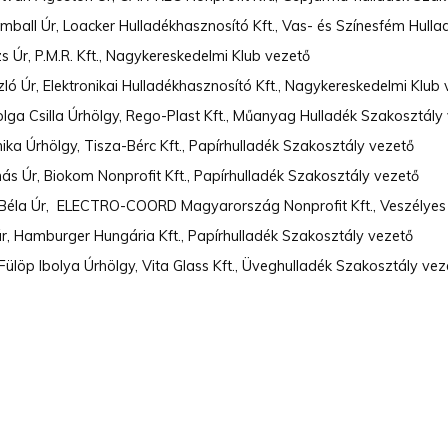
Kimball Úr, Loacker Hulladékhasznosító Kft., Vas- és Színesfém Hull
 Úr, P.M.R. Kft., Nagykereskedelmi Klub vezető
ló Úr, Elektronikai Hulladékhasznosító Kft., Nagykereskedelmi Klub
lga Csilla Úrhölgy, Rego-Plast Kft., Műanyag Hulladék Szakosztály
ika Úrhölgy, Tisza-Bérc Kft., Papírhulladék Szakosztály vezető
s Úr, Biokom Nonprofit Kft., Papírhulladék Szakosztály vezető
 Béla Úr, ELECTRO-COORD Magyarország Nonprofit Kft., Veszélyes
úr, Hamburger Hungária Kft., Papírhulladék Szakosztály vezető
Fülöp Ibolya Úrhölgy, Vita Glass Kft., Üveghulladék Szakosztály vez