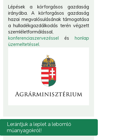
Lépések a körforgásos gazdaság
irányába. A körforgásos gazdaság
hazai megvalósulásának támogatása
a hulladékgazdálkodás terén végzett
szemléletformálással,
konferenciaszervezéssel
és
honlap
üzemeltetéssel
.
Lerántjuk
a leplet a lebomló
műanyagokról!