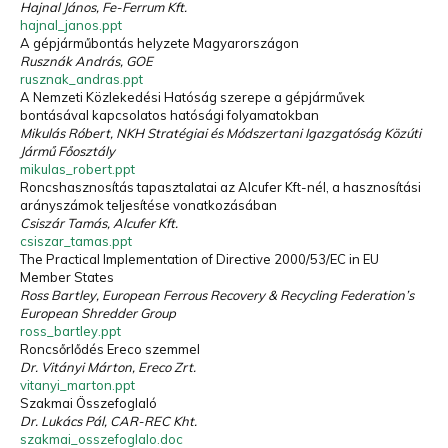
Hajnal János, Fe-Ferrum Kft.
hajnal_janos.ppt
A gépjárműbontás helyzete Magyarországon
Rusznák András, GOE
rusznak_andras.ppt
A Nemzeti Közlekedési Hatóság szerepe a gépjárművek
bontásával kapcsolatos hatósági folyamatokban
Mikulás Róbert, NKH Stratégiai és Módszertani Igazgatóság Közúti
Jármű Főosztály
mikulas_robert.ppt
Roncshasznosítás tapasztalatai az Alcufer Kft-nél, a hasznosítási
arányszámok teljesítése vonatkozásában
Csiszár Tamás, Alcufer Kft.
csiszar_tamas.ppt
The Practical Implementation of Directive 2000/53/EC in EU
Member States
Ross Bartley, European Ferrous Recovery & Recycling Federation’s
European Shredder Group
ross_bartley.ppt
Roncsőrlődés Ereco szemmel
Dr. Vitányi Márton, Ereco Zrt.
vitanyi_marton.ppt
Szakmai Összefoglaló
Dr. Lukács Pál, CAR-REC Kht.
szakmai_osszefoglalo.doc