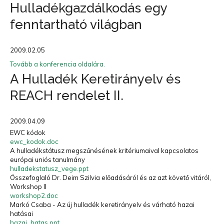
Hulladékgazdálkodás egy
fenntartható világban
2009.02.05
Tovább a konferencia oldalára.
A Hulladék Keretirányelv és
REACH rendelet II.
2009.04.09
EWC kódok
ewc_kodok.doc
A hulladékstátusz megszűnésének kritériumaival kapcsolatos
európai uniós tanulmány
hulladekstatusz_vege.ppt
Összefoglaló Dr. Deim Szilvia előadásáról és az azt követő vitáról,
Workshop II
workshop2.doc
Markó Csaba - Az új hulladék keretirányelv és várható hazai
hatásai
hazai_hatas.ppt