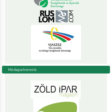
Médiapartnereink