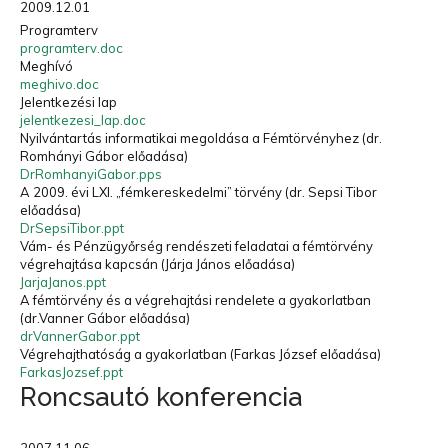
2009.12.01
Hulladékgazdálkodók
Programterv
programterv.doc
Országos
Szövetsége
Meghívó
„A múzeumok a múltat őrzik meg, a hulladékfeldolgozók
meghivo.doc
a jövőt.
”
Jelentkezési lap
jelentkezesi_lap.doc
Nyilvántartás informatikai megoldása a Fémtörvényhez (dr.
Romhányi Gábor előadása)
DrRomhanyiGabor.pps
A 2009. évi LXI. „fémkereskedelmi” törvény (dr. Sepsi Tibor
előadása)
DrSepsiTibor.ppt
Vám- és Pénzügyőrség rendészeti feladatai a fémtörvény
végrehajtása kapcsán (Járja János előadása)
JarjaJanos.ppt
A fémtörvény és a végrehajtási rendelete a gyakorlatban
(dr.Vanner Gábor előadása)
drVannerGabor.ppt
Végrehajthatóság a gyakorlatban (Farkas József előadása)
FarkasJozsef.ppt
Roncsautó konferencia