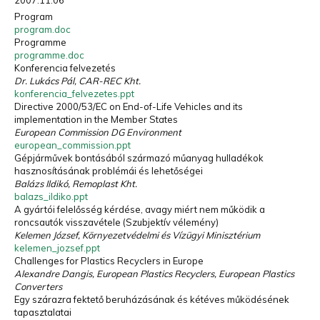
2007.11.06
Program
program.doc
Programme
programme.doc
Konferencia felvezetés
Dr. Lukács Pál, CAR-REC Kht.
konferencia_felvezetes.ppt
Directive 2000/53/EC on End-of-Life Vehicles and its
implementation in the Member States
European Commission DG Environment
european_commission.ppt
Gépjárművek bontásából származó műanyag hulladékok
hasznosításának problémái és lehetőségei
Balázs Ildikó, Remoplast Kht.
balazs_ildiko.ppt
A gyártói felelősség kérdése, avagy miért nem működik a
roncsautók visszavétele (Szubjektív vélemény)
Kelemen József, Környezetvédelmi és Vízügyi Minisztérium
kelemen_jozsef.ppt
Challenges for Plastics Recyclers in Europe
Alexandre Dangis, European Plastics Recyclers, European Plastics
Converters
Egy szárazra fektető beruházásának és kétéves működésének
tapasztalatai