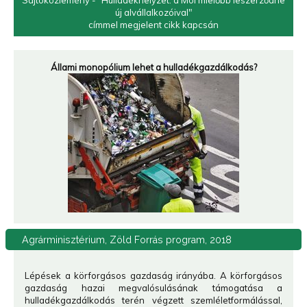
Sajtóközlemény - "Hulladékhelyzet: a Mol mielőbb leszerződne
új alvállalkozóival"
címmel megjelent cikk kapcsán
Állami monopólium lehet a hulladékgazdálkodás?
Agrárminisztérium,
Zöld Forrás program, 2018
Lépések a körforgásos gazdaság irányába. A körforgásos
gazdaság hazai megvalósulásának támogatása a
hulladékgazdálkodás terén végzett szemléletformálással,