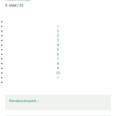
9. oldal / 10
1
2
3
4
5
6
7
8
9
10
Rendezvényeink ↓