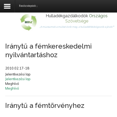
Rendezvényeink ↓
Hulladékgazdálkodók
Országos
Szövetsége
Rólunk
„A múzeumok a múltat őrzik meg, a hulladékfeldolgozók a jövőt.
”
Tagjaink
Iránytű a fémkereskedelmi
Jogszabályok
nyilvántartáshoz
Hulladékhasznosítás
2010.02.17-18
Hírek
Jelentkezési lap
Jelentkezési lap
Kapcsolat
Meghívó
Meghívó
Fémtörvény
Körforgásos gazdaság
Iránytű a fémtörvényhez