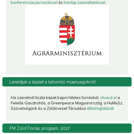
konferenciaszervezéssel
és
honlap üzemeltetéssel
.
Lerántjuk
a leplet a lebomló műanyagokról!
Ha szeretnél tiszta képet kapni hiteles forrásból,
olvasd el
a
Felelős Gasztrohős, a Greenpeace Magyarország, a HuMuSz,
Szövetségünk és a Zöldövezet Társulása
állásfoglalását.
FM
Zöld Forrás program, 2017