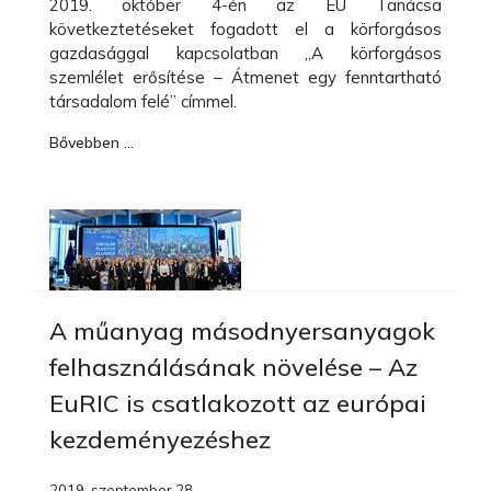
2019. október 4-én az EU Tanácsa
következtetéseket fogadott el a körforgásos
gazdasággal kapcsolatban „A körforgásos
szemlélet erősítése – Átmenet egy fenntartható
társadalom felé” címmel.
Bővebben …
A műanyag másodnyersanyagok
felhasználásának növelése – Az
EuRIC is csatlakozott az európai
kezdeményezéshez
2019. szeptember 28.