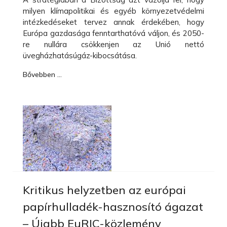
milyen klímapolitikai és egyéb környezetvédelmi
intézkedéseket tervez annak érdekében, hogy
Európa gazdasága fenntarthatóvá váljon, és 2050-
re nullára csökkenjen az Unió nettó
üvegházhatásúgáz-kibocsátása.
Bővebben …
Kritikus helyzetben az európai
papírhulladék-hasznosító ágazat
– Újabb EuRIC-közlemény