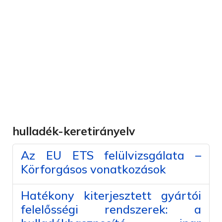
„Hulladékgazdálkodás 2026” címmel
konferencia és
gálavacsora
a HOSZ 35 éves fennállása alkalmából
Budapesten, 2026. december 1-én (kedd),
várhatóan 9:30-20:30 óra között!
hulladék-keretirányelv
Az EU ETS felülvizsgálata –
Körforgásos vonatkozások
Hatékony kiterjesztett gyártói
felelősségi rendszerek: a