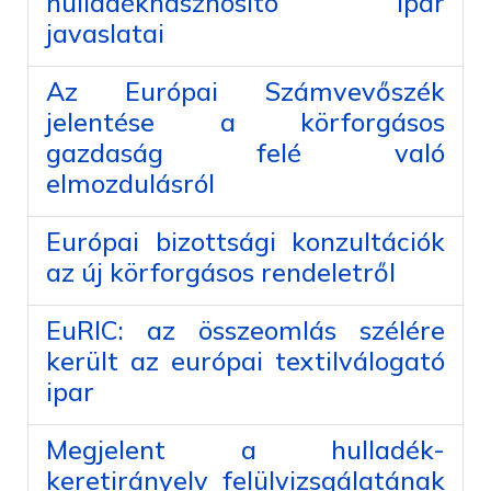
hulladékhasznosító ipar
javaslatai
Az Európai Számvevőszék
jelentése a körforgásos
gazdaság felé való
elmozdulásról
Európai bizottsági konzultációk
az új körforgásos rendeletről
EuRIC: az összeomlás szélére
került az európai textilválogató
ipar
Megjelent a hulladék-
keretirányelv felülvizsgálatának