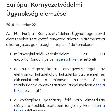
Európai Környezetvédelmi
Ügynökség elemzései
2019. december 02.
Az EU Európai Környezetvédelmi Ügynöksége rövid
elemzéseket tett közzé rengeteg adattal alátámasztva
a körforgásos gazdasághoz kapcsolódó témákban:
műanyaghulladék-kereskedelem (az EU
exportja) (angol nyelven
ezen a linken
érhető el)
a hulladékgazdálkodás anyagveszteségei az
elektronikai hulladékok, a hulladékká vált elemek és
akkumulátorok, a műanyag hulladék és a
textilhulladék vonatkozásában (angol nyelven
ezen a
linken
olvasható)
a körforgásos gazdaság felé való elmozdulás
előnyei a textilek esetében (angol nyelven
ezen a
linken
találják meg)