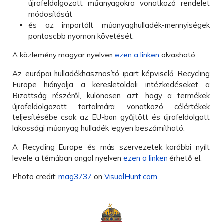
újrafeldolgozott műanyagokra vonatkozó rendelet
módosítását
és az importált műanyaghulladék-mennyiségek
pontosabb nyomon követését.
A közlemény magyar nyelven
ezen a linken
olvasható.
Az európai hulladékhasznosító ipart képviselő Recycling
Europe hiányolja a keresletoldali intézkedéseket a
Bizottság részéről, különösen azt, hogy a termékek
újrafeldolgozott tartalmára vonatkozó célértékek
teljesítésébe csak az EU-ban gyűjtött és újrafeldolgott
lakossági műanyag hulladék legyen beszámítható.
A Recycling Europe és más szervezetek korábbi nyílt
levele a témában angol nyelven
ezen a linken
érhető el.
Photo credit:
mag3737
on
VisualHunt.com