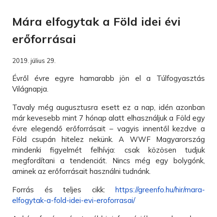
Mára elfogytak a Föld idei évi
erőforrásai
2019. július 29.
Évről évre egyre hamarabb jön el a Túlfogyasztás
Világnapja.
Tavaly még augusztusra esett ez a nap, idén azonban
már kevesebb mint 7 hónap alatt elhasználjuk a Föld egy
évre elegendő erőforrásait – vagyis innentől kezdve a
Föld csupán hitelez nekünk. A WWF Magyarország
mindenki figyelmét felhívja: csak közösen tudjuk
megfordítani a tendenciát. Nincs még egy bolygónk,
aminek az erőforrásait használni tudnánk.
Forrás és teljes cikk:
https://greenfo.hu/hir/mara-
elfogytak-a-fold-idei-evi-eroforrasai/