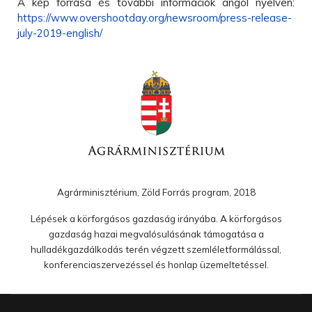
A kép forrása és további információk angol nyelven:
https://www.overshootday.org/newsroom/press-release-
july-2019-english/
Agrárminisztérium, Zöld Forrás program, 2018
Lépések a körforgásos gazdaság irányába. A körforgásos
gazdaság hazai megvalósulásának támogatása a
hulladékgazdálkodás terén végzett szemléletformálással,
konferenciaszervezéssel és honlap üzemeltetéssel.