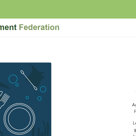
Ag
L
g