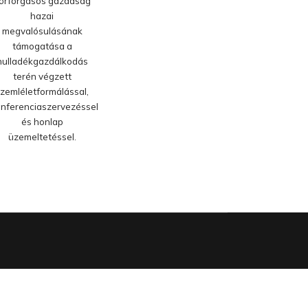
örforgásos gazdaság
hazai
megvalósulásának
támogatása a
hulladékgazdálkodás
terén végzett
zemléletformálással,
nferenciaszervezéssel
és honlap
üzemeltetéssel.