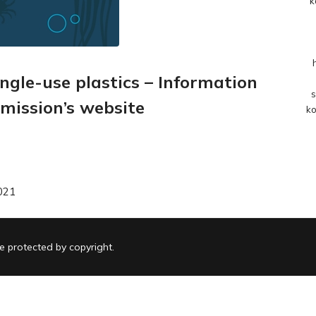
k
ingle-use plastics – Information
s
mission’s website
ko
021
 protected by copyright.