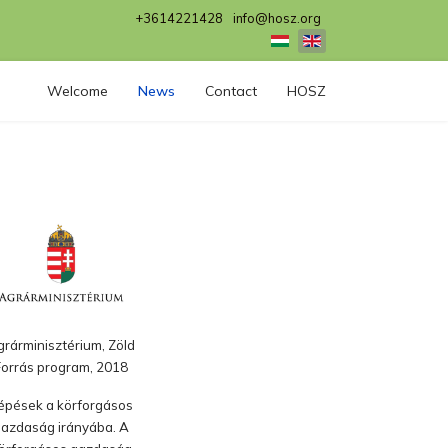
+3614221428
info@hosz.org
Select your language
Welcome
News
Contact
HOSZ
rárminisztérium, Zöld
Forrás program, 2018
épések a körforgásos
azdaság irányába. A