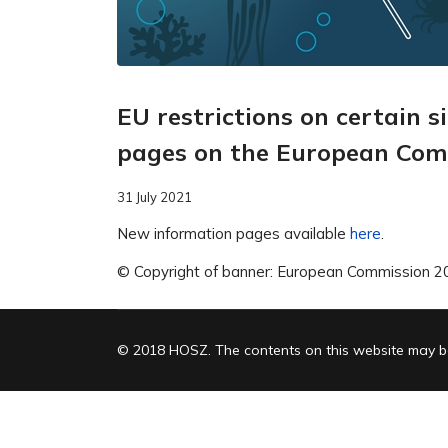
EU restrictions on certain s
pages on the European Com
31 July 2021
New information pages available
here
.
© Copyright of banner: European Commission 2
© 2018 HOSZ. The contents on this website may be