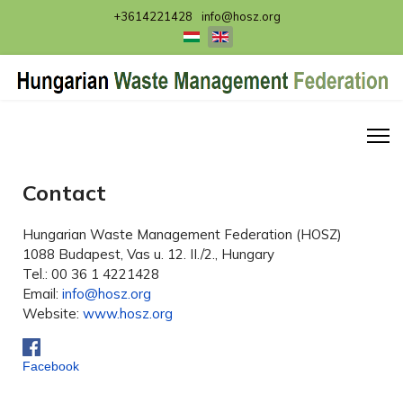
+3614221428
info@hosz.org
Select your language
Contact
Hungarian Waste Management Federation (HOSZ)
1088 Budapest, Vas u. 12. II./2., Hungary
Tel.: 00 36 1 4221428
Email:
info@hosz.org
Website:
www.hosz.org
Facebook