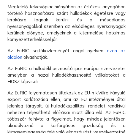
Megfelelő felvevőpiac hiányában az értékes, anyagában
történő hasznosításra szánt hulladékok égetésre vagy
lerakásra fognak kerülni, és a másodlagos
nyersanyagokkal szemben az elsődleges nyersanyagok
kerülnek előnybe, amelyeknek a kitermelése hatalmas
környezetterheléssel jár.
Az EuRIC sajtóközleményét angol nyelven
ezen az
oldalon
olvashatják.
Az EuRIC a hulladékhasznosító ipar európai szervezete,
amelyben a hazai hulladékhasznosító vállalatokat a
HOSZ képviseli.
Az EuRIC folyamatosan tiltakozik az EU-n kívülre irányuló
export korlátozása ellen, ami az EU intézményei által
jelenleg tárgyalt, új hulladékszállítási rendelet rendkívül
nehezen teljesíthető előírásai miatt állna elő. Az EuRIC
többször felhívta a figyelmet, hogy mindez jelentősen
akadályozná a körforgásos gazdaság és a
klímasemlegesség felé való elmozdulást, veszélyeztetné