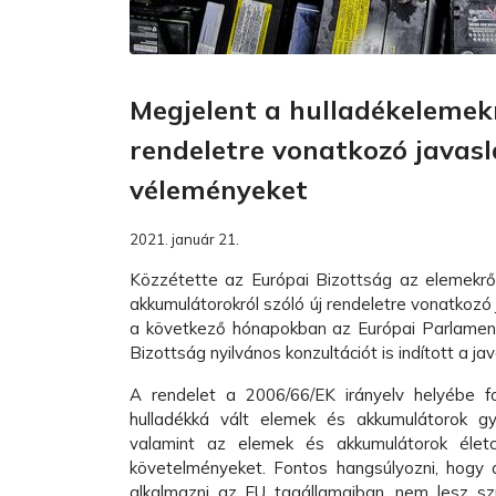
Megjelent a hulladékelemek
rendeletre vonatkozó javasl
véleményeket
2021. január 21.
Közzétette az Európai Bizottság az elemekről
akkumulátorokról szóló új rendeletre vonatkozó
a következő hónapokban az Európai Parlament
Bizottság nyilvános konzultációt is indított a jav
A rendelet a 2006/66/EK irányelv helyébe 
hulladékká vált elemek és akkumulátorok gy
valamint az elemek és akkumulátorok életc
követelményeket. Fontos hangsúlyozni, hogy a
alkalmazni az EU tagállamaiban, nem lesz s