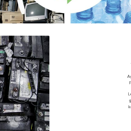
Ag
L
g
k