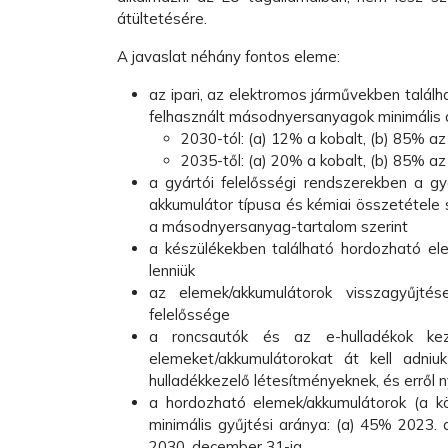
átültetésére.
A javaslat néhány fontos eleme:
az ipari, az elektromos járművekben talá
felhasznált másodnyersanyagok minimális 
2030-tól: (a) 12% a kobalt, (b) 85% az 
2035-től: (a) 20% a kobalt, (b) 85% az
a gyártói felelősségi rendszerekben a gyár
akkumulátor típusa és kémiai összetétele 
a másodnyersanyag-tartalom szerint
a készülékekben található hordozható ele
lenniük
az elemek/akkumulátorok visszagyűjté
felelőssége
a roncsautók és az e-hulladékok keze
elemeket/akkumulátorokat át kell adniu
hulladékkezelő létesítményeknek, és erről ny
a hordozható elemek/akkumulátorok (a k
minimális gyűjtési aránya: (a) 45% 2023.
2030. december 31-ig