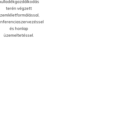
hulladékgazdálkodás
terén végzett
zemléletformálással,
nferenciaszervezéssel
és honlap
üzemeltetéssel.