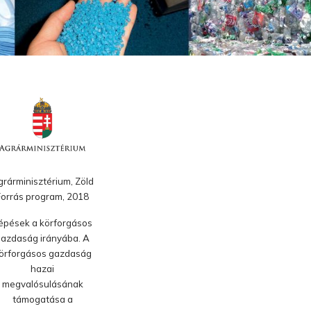
rárminisztérium, Zöld
Forrás program, 2018
épések a körforgásos
azdaság irányába. A
örforgásos gazdaság
hazai
megvalósulásának
támogatása a