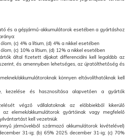
lható és a gépjármű-akkumulátorok esetében a gyártáshoz
aránya:
ólom, (c) 4% a lítium, (d) 4% a nikkel esetében
 ólom, (c) 10% a lítium, (d) 12% a nikkel esetében
tók által fizetett díjakat differenciálni kell legalább az
szerint, és amennyiben lehetséges, az újratölthetőség és
meknek/akkumulátoroknak könnyen eltávolíthatóknak kell
se, kezelése és hasznosítása alapvetően a gyártók
lését végző vállalatoknak az előbbiekből kikerülő
k az elemek/akkumulátorok gyártóinak vagy megfelelő
ilvántartást kell vezetniük
önnyű járművekből származó akkumulátorok kivételével)
 december 31-ig; (b) 65% 2025. december 31-ig; (c) 70%