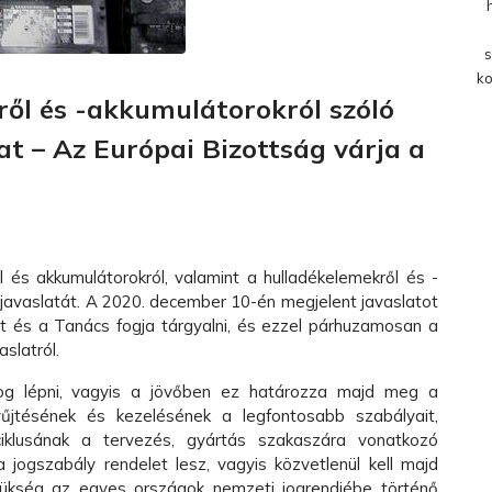
s
ko
ről és -akkumulátorokról szóló
at – Az Európai Bizottság várja a
 és akkumulátorokról, valamint a hulladékelemekről és -
 javaslatát. A 2020. december 10-én megjelent javaslatot
 és a Tanács fogja tárgyalni, és ezzel párhuzamosan a
aslatról.
fog lépni, vagyis a jövőben ez határozza majd meg a
űjtésének és kezelésének a legfontosabb szabályait,
iklusának a tervezés, gyártás szakaszára vonatkozó
 jogszabály rendelet lesz, vagyis közvetlenül kell majd
zükség az egyes országok nemzeti jogrendjébe történő