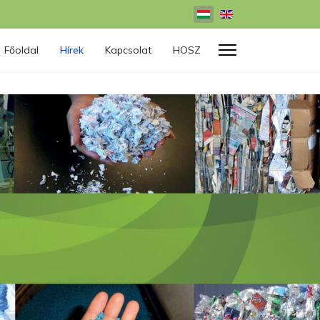
Válasszon nyelvet
Főoldal
Hírek
Kapcsolat
HOSZ