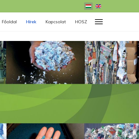
Válasszon nyelvet
Főoldal
Hírek
Kapcsolat
HOSZ