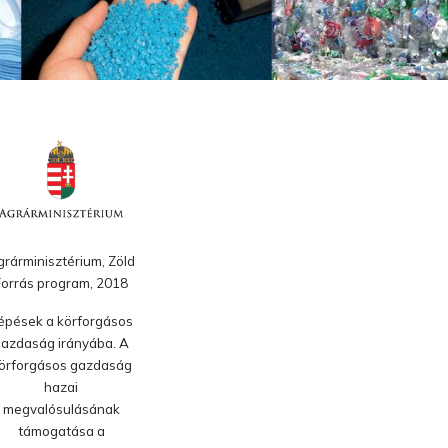
rárminisztérium, Zöld
Forrás program, 2018
épések a körforgásos
azdaság irányába. A
örforgásos gazdaság
hazai
megvalósulásának
támogatása a