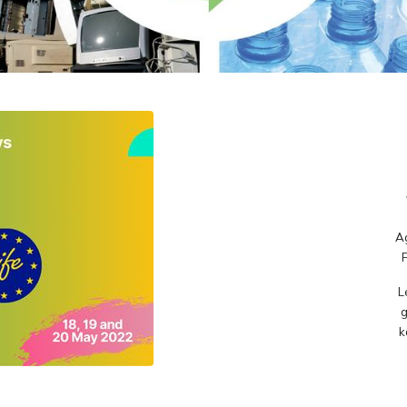
Ag
L
g
k