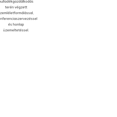
hulladékgazdálkodás
terén végzett
zemléletformálással,
nferenciaszervezéssel
és honlap
üzemeltetéssel.