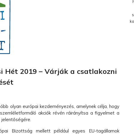
s
ko
 Hét 2019 – Várják a csatlakozni
ését
góbb olyan európai kezdeményezés, amelynek célja, hogy
zemléletformáló akciók révén ráirányítsa a figyelmet a
 jelentőségére.
pai Bizottság mellett például egyes EU-tagállamok