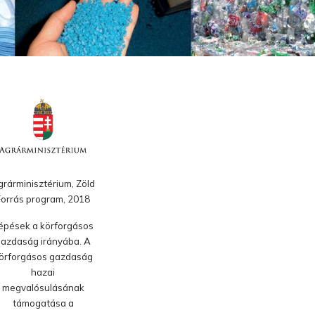
rárminisztérium, Zöld
Forrás program, 2018
épések a körforgásos
azdaság irányába. A
örforgásos gazdaság
hazai
megvalósulásának
támogatása a