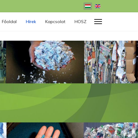
Válasszon nyelvet
Főoldal
Hírek
Kapcsolat
HOSZ