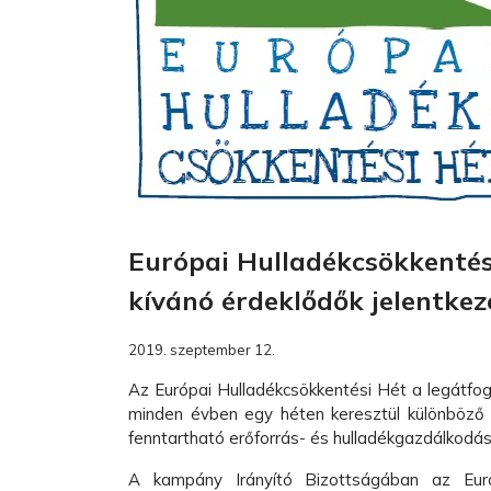
Európai Hulladékcsökkentési
kívánó érdeklődők jelentkez
2019. szeptember 12.
Az Európai Hulladékcsökkentési Hét a legátfo
minden évben egy héten keresztül különböző s
fenntartható erőforrás- és hulladékgazdálkodás
A kampány Irányító Bizottságában az Euró