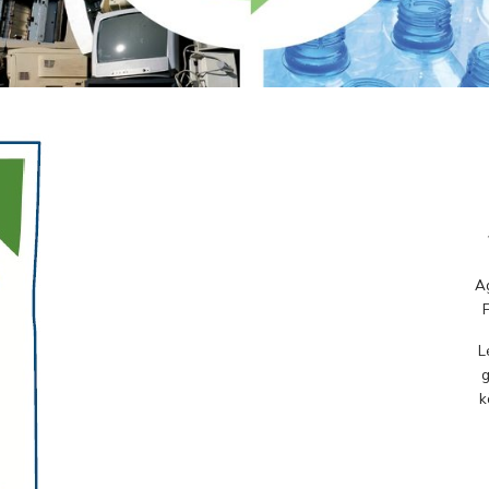
Ag
L
g
k