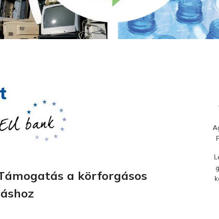
Ag
L
g
 Támogatás a körforgásos
k
láshoz