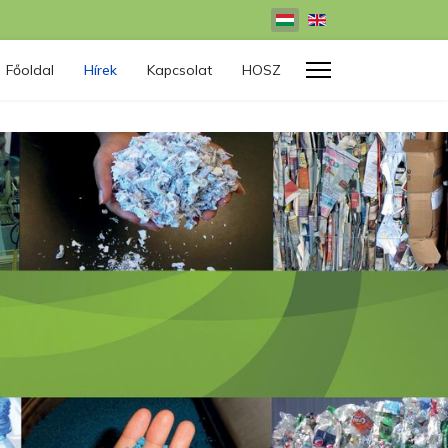
Válasszon nyelvet
Főoldal
Hírek
Kapcsolat
HOSZ