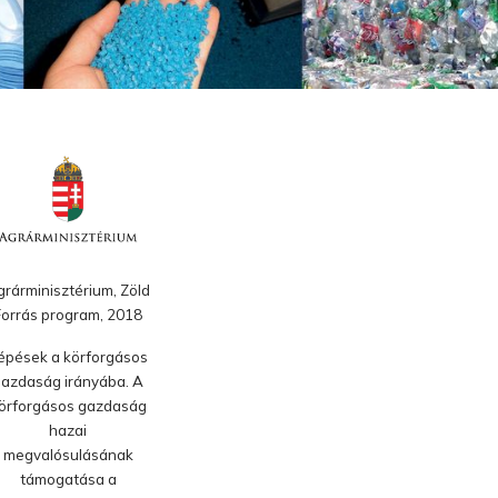
rárminisztérium, Zöld
Forrás program, 2018
épések a körforgásos
azdaság irányába. A
örforgásos gazdaság
hazai
megvalósulásának
támogatása a