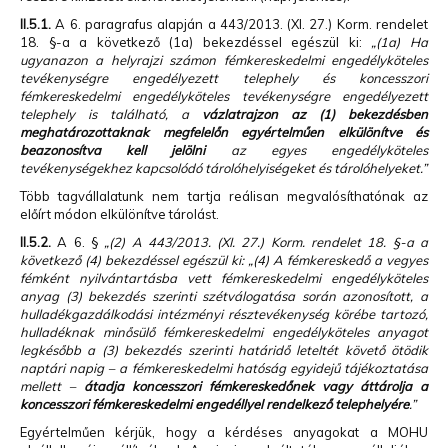
II.5.1.
A 6. paragrafus alapján a 443/2013. (XI. 27.) Korm. rendelet
18. §-a a következő (1a) bekezdéssel egészül ki:
„(1a) Ha
ugyanazon a helyrajzi számon fémkereskedelmi engedélyköteles
tevékenységre engedélyezett telephely és koncesszori
fémkereskedelmi engedélyköteles tevékenységre engedélyezett
telephely is található, a
vázlatrajzon az (1) bekezdésben
meghatározottaknak megfelelőn egyértelműen elkülönítve és
beazonosítva kell jelölni
az egyes engedélyköteles
tevékenységekhez kapcsolódó tárolóhelyiségeket és tárolóhelyeket.”
Több tagvállalatunk nem tartja reálisan megvalósíthatónak az
előírt módon elkülönítve tárolást.
II.5.2.
A 6. §
„(2) A 443/2013. (XI. 27.) Korm. rendelet 18. §-a a
következő (4) bekezdéssel egészül ki: „(4) A fémkereskedő a vegyes
fémként nyilvántartásba vett fémkereskedelmi engedélyköteles
anyag (3) bekezdés szerinti szétválogatása során azonosított, a
hulladékgazdálkodási intézményi résztevékenység körébe tartozó,
hulladéknak minősülő fémkereskedelmi engedélyköteles anyagot
legkésőbb a (3) bekezdés szerinti határidő leteltét követő ötödik
naptári napig – a fémkereskedelmi hatóság egyidejű tájékoztatása
mellett –
átadja koncesszori fémkereskedőnek vagy áttárolja a
koncesszori fémkereskedelmi engedéllyel rendelkező telephelyére
.”
Egyértelműen kérjük, hogy a kérdéses anyagokat a MOHU