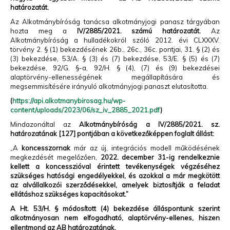
határozatát.
Az Alkotmánybíróság tanácsa alkotmányjogi panasz tárgyában
hozta meg a
IV/2885/2021. számú határozatát.
Az
Alkotmánybíróság a hulladékokról szóló 2012. évi CLXXXV.
törvény 2. § (1) bekezdésének 26b., 26c., 36c. pontjai, 31. § (2) és
(3) bekezdése, 53/A. § (3) és (7) bekezdése, 53/E. § (5) és (7)
bekezdése, 92/G. §-a, 92/H. § (4), (7) és (9) bekezdései
alaptörvény-ellenességének megállapítására és
megsemmisítésére irányuló alkotmányjogi panaszt elutasította.
(
https://api.alkotmanybirosag.hu/wp-
content/uploads/2023/06/sz_iv_2885_2021.pdf
)
Mindazonáltal az
Alkotmánybíróság a IV/2885/2021. sz.
határozatának [127] pontjában a következőképpen foglalt állást:
„A
koncesszornak
már az új, integrációs modell működésének
megkezdését megelőzően,
2022. december 31-ig rendelkeznie
kellett a koncesszióval érintett tevékenységek végzéséhez
szükséges hatósági engedélyekkel, és azokkal a már megkötött
az alvállalkozói szerződésekkel, amelyek biztosítják a feladat
ellátáshoz szükséges kapacitásokat.”
A Ht. 53/H. § módosított (4) bekezdése álláspontunk szerint
alkotmányosan nem elfogadható, alaptörvény-ellenes, hiszen
ellentmond az AB határozatának.