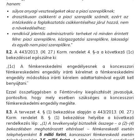
hanem:
súlyos anyagi veszteségeket okoz a piaci szereplőknek;
drasztikusan csökkenti a piaci szereplők számát, ezért az
intézkedés a foglalkoztatás csökkentéséhez járul hozzá, nem
a növekedéséhez;
rendkívül jelentős adminisztratív terheket ró minden érintett
félre: piaci szereplőkre, közigazgatási szereplőkre, lakossági
és egyéb nem piaci szereplőkre.”
II.2.
A 443/2013. (XI. 27.) Korm. rendelet 4. §-a a következő (1c)
bekezdéssel egészülne ki:
„(1c) A fémkereskedelmi engedélyesnek a koncesszori
fémkereskedelmi engedély iránti kérelmet a fémkereskedelmi
engedély módosítása iránti kérelem adattartalmával együtt kell
benyújtani.”
Ezzel összefüggésben a Fémtörvény kiegészítését javasoljuk,
pontosítva, hogy mely esetben szükséges a koncesszori
fémkereskedelmi engedély megléte.
II.3.
A tervezet 4. § (1) bekezdése alapján a 443/2013. (XI. 27.)
Korm. rendelet 8. § (1) bekezdése helyébe a következő
rendelkezés lép:
„(1) A tevékenységi biztosíték összege – a (2)-(4)
bekezdésben meghatározott eltéréssel – fémkereskedő esetén
telephelyenként
5 millió forint
, koncesszori fémkereskedő esetén