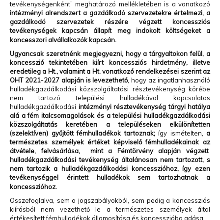
tevékenységenként” meghatározó mellékletében is a vonatkozó
intézményi alrendszert a gazdálkodó szervezetekre értelmezi, a
gazdálkodó szervezetek részére végzett koncessziós
tevékenységek kapcsán állapít meg indokolt költségeket a
koncesszori alvállalkozók kapcsán.
Ugyancsak szeretnénk megjegyezni, hogy a tárgyaltokon felül, a
koncesszió tekintetében kiírt koncessziós hirdetmény, illetve
eredetileg a Ht., valamint a Ht. vonatkozó rendelkezései szerint az
OHT 2021-2027 alapján is levezethető
, hogy az ingatlanhasználó
hulladékgazdálkodási közszolgáltatási résztevékenység körébe
nem tartozó települési hulladékával kapcsolatos
hulladékgazdálkodási
intézményi résztevékenység tárgyi hatálya
alá a fém italcsomagolások és a települési hulladékgazdálkodási
közszolgáltatás keretében a településeken elkülönítetten
(szelektíven) gyűjtött fémhulladékok
tartoznak;
így ismételten,
a
természetes személyek értéket képviselő fémhulladékainak az
átvétele, felvásárlása, mint a Fémtörvény alapján végzett
hulladékgazdálkodási tevékenység általánosan nem tartozott, s
nem tartozik a hulladékgazdálkodási koncesszióhoz, így ezen
tevékenységgel érintett hulladékok sem tartozhatnak a
koncesszióhoz.
Összefoglalva, sem a jogszabályokból, sem pedig a koncessziós
kiírásból nem vezethető le a természetes személyek által
értékesített fémhulladékok államosítása és koncesszióba adása.