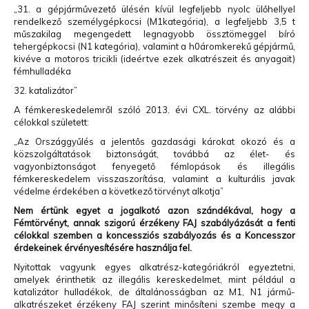
„31. a gépjárművezető ülésén kívül legfeljebb nyolc ülőhellyel
rendelkező személygépkocsi (M1kategória), a legfeljebb 3,5 t
műszakilag megengedett legnagyobb össztömeggel bíró
tehergépkocsi (N1 kategória), valamint a h0áromkerekű gépjármű,
kivéve a motoros tricikli (ideértve ezek alkatrészeit és anyagait)
fémhulladéka
32. katalizátor”
A fémkereskedelemről szóló 2013. évi CXL. törvény az alábbi
célokkal született:
„Az Országgyűlés a jelentős gazdasági károkat okozó és a
közszolgáltatások biztonságát, továbbá az élet- és
vagyonbiztonságot fenyegető fémlopások és illegális
fémkereskedelem visszaszorítása, valamint a kulturális javak
védelme érdekében a következő törvényt alkotja”
Nem értünk egyet a jogalkotó azon szándékával, hogy a
Fémtörvényt, annak szigorú érzékeny FAJ szabályázását a fenti
célokkal szemben a koncessziós szabályozás és a Koncesszor
érdekeinek érvényesítésére használja fel.
Nyitottak vagyunk egyes alkatrész-kategóriákról egyeztetni,
amelyek érinthetik az illegális kereskedelmet, mint például a
katalizátor hulladékok, de általánosságban az M1, N1 jármű-
alkatrészeket érzékeny FAJ szerint minősíteni szembe megy a