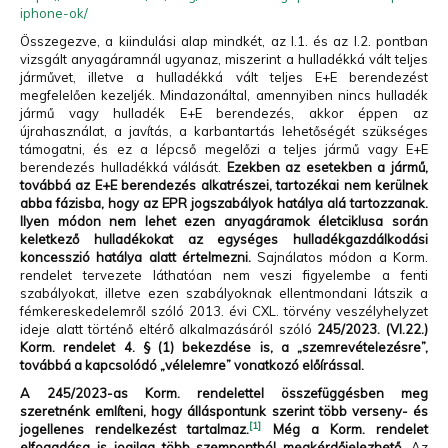
iphone-ok/
Összegezve, a kiindulási alap mindkét, az I.1. és az I.2. pontban
vizsgált anyagáramnál ugyanaz, miszerint a hulladékká vált teljes
járművet, illetve a hulladékká vált teljes E+E berendezést
megfelelően kezeljék. Mindazonáltal, amennyiben nincs hulladék
jármű vagy hulladék E+E berendezés, akkor éppen az
újrahasználat, a javítás, a karbantartás lehetőségét szükséges
támogatni, és ez a lépcső megelőzi a teljes jármű vagy E+E
berendezés hulladékká válását.
Ezekben az esetekben a jármű,
továbbá az E+E berendezés alkatrészei, tartozékai nem kerülnek
abba fázisba, hogy az EPR jogszabályok hatálya alá tartozzanak.
Ilyen módon nem lehet ezen anyagáramok életciklusa során
keletkező hulladékokat az egységes hulladékgazdálkodási
koncesszió hatálya alatt értelmezni.
Sajnálatos módon a Korm.
rendelet tervezete láthatóan nem veszi figyelembe a fenti
szabályokat, illetve ezen szabályoknak ellentmondani látszik a
fémkereskedelemről szóló 2013. évi CXL. törvény veszélyhelyzet
ideje alatt történő eltérő alkalmazásáról szóló
245/2023. (VI.22.)
Korm. rendelet 4. § (1) bekezdése is, a „szemrevételezésre”,
továbbá a kapcsolódó „vélelemre” vonatkozó előírással.
A 245/2023-as Korm. rendelettel összefüggésben meg
szeretnénk említeni, hogy álláspontunk szerint több verseny- és
[1]
jogellenes rendelkezést tartalmaz.
Még a Korm. rendelet
elfogadása is jogilag több szempontból megkérdőjelezhető.
Az