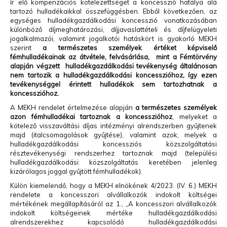
ír elő kompenzációs kötelezettséget a koncesszió hatálya alá
tartozó hulladékaikkal összefüggésben. Ebből következően, az
egységes hulladékgazdálkodási koncesszió vonatkozásában
különböző díjmeghatározási, díjjavaslattételi és díjfelügyeleti
jogalkalmazói, valamint jogalkotói hatáskört is gyakorló MEKH
szerint
a természetes személyek értéket képviselő
fémhulladékainak az átvétele, felvásárlása, mint a Fémtörvény
alapján végzett hulladékgazdálkodási tevékenység általánosan
nem tartozik a hulladékgazdálkodási koncesszióhoz, így ezen
tevékenységgel érintett hulladékok sem tartozhatnak a
koncesszióhoz.
A MEKH rendelet értelmezése alapján
a természetes személyek
azon fémhulladékai tartoznak a koncesszióhoz
, melyeket a
kötelező visszaváltási díjas intézményi alrendszerben gyűjtenek
majd (italcsomagolások gyűjtése), valamint azok, melyek a
hulladékgazdálkodási koncessziós közszolgáltatási
résztevékenységi rendszerhez tartoznak majd (települési
hulladékgazdálkodási közszolgáltatás keretében jelenleg
kizárólagos joggal gyűjtött fémhulladékok).
Külön kiemelendő, hogy a MEKH elnökének 4/2023. (IV. 6.) MEKH
rendelete a koncesszori alvállalkozók indokolt költségei
mértékének megállapításáról az 1., „A koncesszori alvállalkozók
indokolt költségeinek mértéke hulladékgazdálkodási
alrendszerekhez kapcsolódó hulladékgazdálkodási