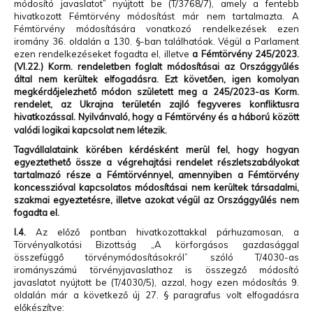
módosító javaslatot” nyújtott be (T/3768/7), amely a fentebb
hivatkozott Fémtörvény módosítást már nem tartalmazta. A
Fémtörvény módosítására vonatkozó rendelkezések ezen
iromány 36. oldalán a 130. §-ban találhatóak. Végül a Parlament
ezen rendelkezéseket fogadta el, illetve
a Fémtörvény
245/2023.
(VI.22.) Korm. rendeletben foglalt módosításai az Országgyűlés
által nem kerültek elfogadásra. Ezt követően, igen komolyan
megkérdőjelezhető módon született meg a 245/2023-as Korm.
rendelet, az Ukrajna területén zajló fegyveres konfliktusra
hivatkozással. Nyilvánvaló, hogy a Fémtörvény és a háború között
valódi logikai kapcsolat nem létezik.
Tagvállalataink körében kérdésként merül fel, hogy h
ogyan
egyeztethető össze a végrehajtási rendelet részletszabályokat
tartalmazó része a Fémtörvénnyel, amennyiben a Fémtörvény
koncesszióval kapcsolatos módosításai nem kerültek társadalmi,
szakmai egyeztetésre, illetve azokat végül az Országgyűlés nem
fogadta el.
I.4.
Az előző pontban hivatkozottakkal párhuzamosan, a
Törvényalkotási Bizottság „A körforgásos gazdasággal
összefüggő törvénymódosításokról” szóló T/4030-as
irományszámú törvényjavaslathoz is összegző módosító
javaslatot nyújtott be (T/4030/5), azzal, hogy ezen módosítás 9.
oldalán már a következő új 27. § paragrafus volt elfogadásra
előkészítve: