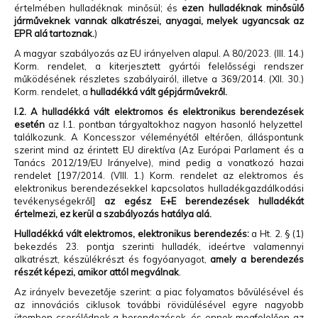
értelmében hulladéknak minősül; és
ezen hulladéknak minősülő
járműveknek
vannak alkatrészei, anyagai, melyek ugyancsak az
EPR alá tartoznak.
)
A magyar szabályozás az EU irányelven alapul. A 80/2023. (III. 14.)
Korm. rendelet, a kiterjesztett gyártói felelősségi rendszer
működésének részletes szabályairól, illetve a 369/2014. (XII. 30.)
Korm. rendelet, a
hulladékká vált gépjárművekről.
I.2. A hulladékká vált
elektromos és elektronikus berendezések
esetén
az I.1. pontban tárgyaltokhoz nagyon hasonló helyzettel
találkozunk. A Koncesszor véleményétől eltérően, álláspontunk
szerint mind az érintett EU direktíva (Az Európai Parlament és a
Tanács 2012/19/EU Irányelve), mind pedig a vonatkozó hazai
rendelet [197/2014. (VIII. 1.) Korm. rendelet az elektromos és
elektronikus berendezésekkel kapcsolatos hulladékgazdálkodási
tevékenységekről]
az egész E+E berendezések hulladékát
értelmezi, ez kerül a szabályozás hatálya alá.
Hulladékká vált elektromos, elektronikus berendezés:
a Ht. 2. § (1)
bekezdés 23. pontja szerinti hulladék, ideértve valamennyi
alkatrészt, készülékrészt és fogyóanyagot,
amely a berendezés
részét képezi, amikor attól megválnak
.
Az irányelv bevezetője szerint: a piac folyamatos bővülésével és
az innovációs ciklusok további rövidülésével egyre nagyobb
ütemben cserélődnek a berendezések, és ennek megfelelően az