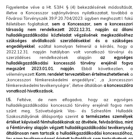
Figyelembe véve a Ht. 53/H. § (4) bekezdésének módosítását,
illetve a Koncesszor sajtónyilvános nyilatkozatait, továbbá a
Fővárosi Törvényszék 39.P.20.704/2023. ügyben meghozott I. fokú
ítéletében foglaltakat,
sem a Koncesszor, sem a koncesszori
társaság nem rendelkezett 2022.12.31. napján az állami
hulladékgazdálkodási közfeladat végzésének megkezdéséhez
szükséges alvállalkozói szerződésekkel és a szükséges
engedélyekkel
; ezáltal komolyan felmerül a kérdés, hogy a
2022.12.31. napján hatályban volt vonatkozó törvényi és
szerződéses rendelkezések alapján
az egységes
hulladékgazdálkodási koncesszió törvény erejénél fogva
megszűnt 2023.01.01. napján
. Ebből következően, a
véleményezett
Korm. rendelet tervezetében
értelmezhetetlenek
a
„koncesszori fémkereskedelmi engedélyre”, „a „koncesszori
fémkereskedelmi tevékenységre”, illetve általában
a koncesszióra
vonatkozó hivatkozások.
I.5.
Feltéve, de nem elfogadva, hogy az egységes
hulladékgazdálkodási koncesszió törvény erejénél fogva nem
szűnt meg, Szövetségünk Vas- és Színesfém Hulladék
Szakosztályának álláspontja szerint
a természetes személyek
értéket képviselő fémhulladékainak az átvétele, felvásárlása, mint
a Fémtörvény alapján végzett hulladékgazdálkodási tevékenység
általánosan nem tartozik a hulladékgazdálkodási koncesszióhoz,
így ezen tevékenységgel érintett hulladékok sem tartozhatnak az