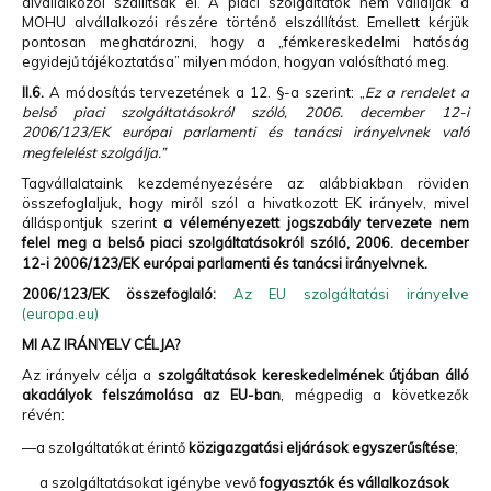
alvállalkozói szállítsák el. A piaci szolgáltatók nem vállalják a
MOHU alvállalkozói részére történő elszállítást. Emellett kérjük
pontosan meghatározni, hogy a „fémkereskedelmi hatóság
egyidejű tájékoztatása” milyen módon, hogyan valósítható meg.
II.6.
A módosítás tervezetének a 12. §-a szerint: „
Ez a rendelet a
belső piaci szolgáltatásokról szóló, 2006. december 12-i
2006/123/EK európai parlamenti és tanácsi irányelvnek való
megfelelést szolgálja.”
Tagvállalataink kezdeményezésére az alábbiakban röviden
összefoglaljuk, hogy miről szól a hivatkozott EK irányelv, mivel
álláspontjuk szerint
a véleményezett jogszabály tervezete nem
felel meg a belső piaci szolgáltatásokról szóló, 2006. december
12-i 2006/123/EK európai parlamenti és tanácsi irányelvnek.
2006/123/EK összefoglaló:
Az EU szolgáltatási irányelve
(europa.eu)
MI AZ IRÁNYELV CÉLJA?
Az irányelv célja a
szolgáltatások kereskedelmének útjában álló
akadályok felszámolása az EU-ban
, mégpedig a következők
révén:
—
a szolgáltatókat érintő
közigazgatási eljárások egyszerűsítése
;
a szolgáltatásokat igénybe vevő
fogyasztók és vállalkozások