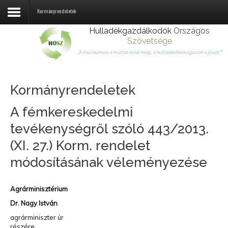
Kormányrendeletek
Hulladékgazdálkodók
Országos
Szövetsége
Rólunk
„A múzeumok a múltat őrzik meg, a hulladékfeldolgozók a jövőt.
”
Tagjaink
Kormányrendeletek
Jogszabályok
A fémkereskedelmi
Hulladékhasznosítás
tevékenységről szóló 443/2013.
Hírek
(XI. 27.) Korm. rendelet
Kapcsolat
módosításának véleményezése
Fémtörvény
Agrárminisztérium
Körforgásos gazdaság
Dr. Nagy István
agrárminiszter úr
részére