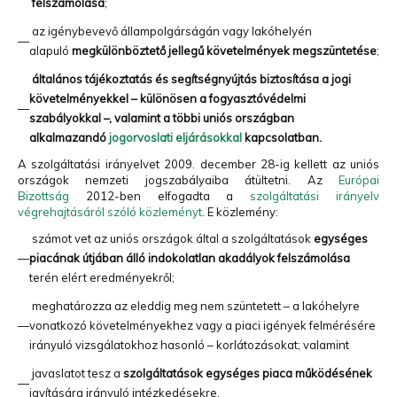
felszámolása
;
az igénybevevő állampolgárságán vagy lakóhelyén
—
alapuló
megkülönböztető jellegű követelmények megszüntetése
;
általános tájékoztatás és segítségnyújtás biztosítása a jogi
követelményekkel – különösen a fogyasztóvédelmi
—
szabályokkal –, valamint a többi uniós országban
alkalmazandó
jogorvoslati eljárásokkal
kapcsolatban.
A szolgáltatási irányelvet 2009. december 28-ig kellett az uniós
országok nemzeti jogszabályaiba átültetni. Az
Európai
Bizottság
2012-ben elfogadta a
szolgáltatási irányelv
végrehajtásáról szóló közleményt
. E közlemény:
számot vet az uniós országok által a szolgáltatások
egységes
—
piacának útjában álló indokolatlan akadályok felszámolása
terén elért eredményekről;
meghatározza az eleddig meg nem szüntetett – a lakóhelyre
—
vonatkozó követelményekhez vagy a piaci igények felmérésére
irányuló vizsgálatokhoz hasonló – korlátozásokat; valamint
javaslatot tesz a
szolgáltatások egységes piaca működésének
—
javítására irányuló intézkedésekre.