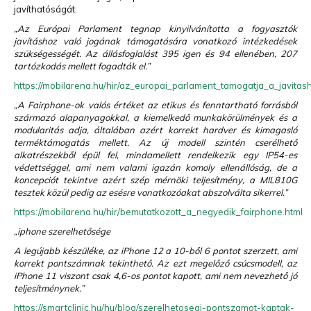
javíthatóságát:
„Az Európai Parlament tegnap kinyilvánította a fogyasztók
javításhoz való jogának támogatására vonatkozó intézkedések
szükségességét. Az állásfoglalást 395 igen és 94 ellenében, 207
tartózkodás mellett fogadták el.”
https://mobilarena.hu/hir/az_europai_parlament_tamogatja_a_javitash
„A Fairphone-ok valós értéket az etikus és fenntartható forrásból
származó alapanyagokkal, a kiemelkedő munkakörülmények és a
modularitás adja, általában azért korrekt hardver és kimagasló
terméktámogatás mellett. Az új modell szintén cserélhető
alkatrészekből épül fel, mindamellett rendelkezik egy IP54-es
védettséggel, ami nem valami igazán komoly ellenállóság, de a
koncepciót tekintve azért szép mérnöki teljesítmény, a MIL810G
tesztek közül pedig az esésre vonatkozóakat abszolválta sikerrel.”
https://mobilarena.hu/hir/bemutatkozott_a_negyedik_fairphone.html
„iphone szerelhetősége
A legújabb készüléke, az iPhone 12 a 10-ből 6 pontot szerzett, ami
korrekt pontszámnak tekinthető. Az ezt megelőző csúcsmodell, az
iPhone 11 viszont csak 4,6-os pontot kapott, ami nem nevezhető jó
teljesítménynek.”
https://smartclinic.hu/hu/blog/szerelhetosegi-pontszamot-kaptak-