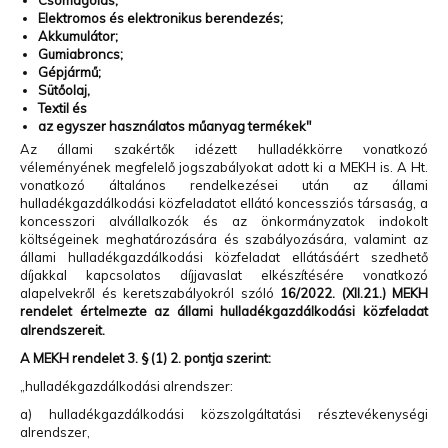
Csomagolás;
Elektromos és elektronikus berendezés;
Akkumulátor;
Gumiabroncs;
Gépjármű;
Sütőolaj,
Textil és
az egyszer használatos műanyag termékek"
Az állami szakértők idézett hulladékkörre vonatkozó
véleményének megfelelő jogszabályokat adott ki a MEKH is. A Ht.
vonatkozó általános rendelkezései után az állami
hulladékgazdálkodási közfeladatot ellátó koncessziós társaság, a
koncesszori alvállalkozók és az önkormányzatok indokolt
költségeinek meghatározására és szabályozására, valamint az
állami hulladékgazdálkodási közfeladat ellátásáért szedhető
díjakkal kapcsolatos díjjavaslat elkészítésére vonatkozó
alapelvekről és keretszabályokról szóló
16/2022. (XII.21.) MEKH
rendelet értelmezte az állami hulladékgazdálkodási közfeladat
alrendszereit.
A MEKH rendelet 3. § (1) 2. pontja szerint:
„hulladékgazdálkodási alrendszer:
a) hulladékgazdálkodási közszolgáltatási résztevékenységi
alrendszer,