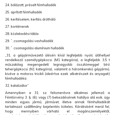
24. bálázott, préselt fémhulladék
25. aprított fémhulladék
26. kerítéselem, kerítés drótháló
27. konténerek
28. közlekedési tábla
*
29.
csomagolási vashulladék
*
30.
csomagolási alumínium hulladék
„31. a gépjárművezető ülésén kívül legfeljebb nyolc ülőhellyel
rendelkező személygépkocsi (M1 kategória), a legfeljebb 3,5 t
műszakilag megengedett legnagyobb össztömeggel bíró
tehergépkocsi (N1 kategória), valamint a háromkerekű gépjármű,
kivéve a motoros tricikli (ideértve ezek alkatrészeit és anyagait)
fémhulladéka
32. katalizátor”
Amennyiben a 31. sz. felismerésre alkalmas jellemző a
Fémtörvény 3. §. (6), vagy (7) bekezdésének hatálya alá esik, úgy
minden egyes jármű, járművet, illetve annak fémhulladékát
tartalmazó szállítmány bejelentés köteles. Kérdésként merül fel,
hogy mennyiben várható el magánszemélyektől,