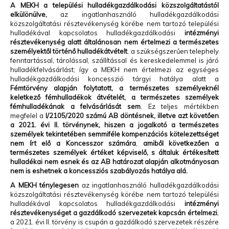
A MEKH a települési hulladékgazdálkodási közszolgáltatástól
elkülönülve,
az ingatlanhasználó hulladékgazdálkodási
közszolgáltatási résztevékenység körébe nem tartozó települési
hulladékával kapcsolatos hulladékgazdálkodási
intézményi
résztevékenység alatt általánosan nem értelmezi a természetes
személyektől történő hulladékátvételt
, a szükségszerűen telephely
fenntartással, tárolással, szállítással és kereskedelemmel is járó
hulladékfelvásárlást; így a MEKH nem értelmezi az egységes
hulladékgazdálkodási koncesszió tárgyi hatálya alatt a
Fémtörvény alapján folytatott, a természetes személyeknél
keletkező fémhulladékok átvételét, a természetes személyek
fémhulladékának a felvásárlását sem
. Ez teljes mértékben
megfelel a
I/2105/2020 számú AB döntésnek, illetve azt követően
a 2021. évi II. törvénynek, hiszen a jogalkotó a természetes
személyek tekintetében semmiféle kompenzációs kötelezettséget
nem írt elő a Koncesszor számára
,
amiből következően a
természetes személyek értéket képviselő, s általuk értékesített
hulladékai nem esnek és az AB határozat alapján alkotmányosan
nem is eshetnek a koncessziós szabályozás hatálya alá.
A MEKH ténylegesen
az ingatlanhasználó hulladékgazdálkodási
közszolgáltatási résztevékenység körébe nem tartozó települési
hulladékával kapcsolatos hulladékgazdálkodási
intézményi
résztevékenységet a gazdálkodó szervezetek kapcsán értelmezi
,
a 2021. évi II. törvény is csupán a gazdálkodó szervezetek részére