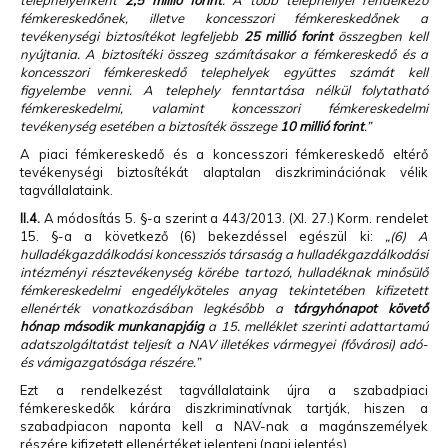
telephelyenként
2,5 millió forint
. A több telephellyel rendelkező
fémkereskedőnek, illetve koncesszori fémkereskedőnek a
tevékenységi biztosítékot legfeljebb
25 millió forint
összegben kell
nyújtania. A biztosítéki összeg számításakor a fémkereskedő és a
koncesszori fémkereskedő telephelyek együttes számát kell
figyelembe venni. A telephely fenntartása nélkül folytatható
fémkereskedelmi, valamint koncesszori fémkereskedelmi
tevékenység esetében a biztosíték összege
10 millió forint
.”
A piaci fémkereskedő és a koncesszori fémkereskedő eltérő
tevékenységi biztosítékát alaptalan diszkriminációnak vélik
tagvállalataink.
II.4.
A módosítás 5. §-a szerint a 443/2013. (XI. 27.) Korm. rendelet
15. §-a a következő (6) bekezdéssel egészül ki:
„(6) A
hulladékgazdálkodási koncessziós társaság a hulladékgazdálkodási
intézményi résztevékenység körébe tartozó, hulladéknak minősülő
fémkereskedelmi engedélyköteles anyag tekintetében kifizetett
ellenérték vonatkozásában legkésőbb a
tárgyhónapot követő
hónap második munkanapjáig
a 15. melléklet szerinti adattartamú
adatszolgáltatást teljesít a NAV illetékes vármegyei (fővárosi) adó-
és vámigazgatósága részére.”
Ezt a rendelkezést tagvállalataink újra a szabadpiaci
fémkereskedők kárára diszkriminatívnak tartják, hiszen a
szabadpiacon naponta kell a NAV-nak a magánszemélyek
részére kifizetett ellenértéket jelenteni (napi jelentés).