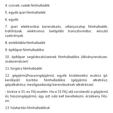
4. csövek, rudak fémhulladék
5. egyéb ipari fémhulladék
6. egyéb
7. ipari elektronikai berendezés, villanyoszlop fémhulladék,
trafóházak, elektromos betápláló transzformátor, elosztó
szekrények
8. emléktábla fémhulladék
9. építőipar fémhulladéka
10. építőipar segédeszközeinek fémhulladéka (állványrendszer,
zsalurendszer)
11. forgács fémhulladék
12. gépjármű/haszongépjármű, egyéb közlekedési eszköz (pl.
kerékpár) bontási fémhulladéka (gépjármű alkatrész,
gépalkatrész, mezőgazdasági berendezések alkatrésze)
- kivéve a 31-es FAJ esetén. Ha a 31 FAJ alá sorolandó a gépjármű
és haszongépjármű, úgy azt oda kell bevételezni, érzékeny FAJ-
on.
13. háztartási fémhulladékok