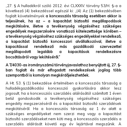
„27. § A hulladékról szóló 2012. évi CLXXXV. törvény 53/H. §-a a
következő (4) bekezdéssel egészül ki: „(4) Az (1) bekezdésében
foglalt követelmények
a koncessziós társaság esetében akkor is
teljesülnek, ha az – a kapacitást biztosító megállapodások
megkötésére, illetve a tevékenység végzéséhez szükséges
engedélyek megszerzésére vonatkozó kötelezettsége körében –
a tevékenység végzéséhez szükséges engedélyekkel rendelkező,
a kapacitást biztosító koncesszori alvállalkozóval, illetve a
kapacitással rendelkező más gazdálkodó szervezettel
megállapodott legalább a kapacitások rendelkezésre
bocsátásáról vagy lekötéséről.”
A T/4030-as irományszámú törvényjavaslathoz benyújtott új, 27. §-
ban foglalt és már elfogadott rendelkezések jogilag több
szempontból is komolyan megkérdőjelezhetőek.
A Ht. 53. § (1) bekezdése értelmében a koncessziós társaság a
hulladékgazdálkodási koncesszió gyakorlására akkor lesz
jogosult, ha a koncessziós szerződés aláírásától számított 1 éven
belül gondoskodik a tevékenység végzéséhez szükséges
engedély megszerzéséről és a kapacitást biztosító szerződések
megkötéséről. Ha a koncessziós társaság az 1 év alatt a
szükséges engedélyeket nem szerzi meg vagy a kapacitást
biztosító szerződéseket nem köti meg, a koncessziós szerződés a
szerződés aláírását követő egy év lejártával megszűnik. A