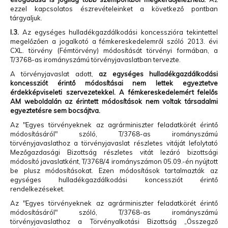
ezzel kapcsolatos észrevételeinket a következő pontban
tárgyaljuk.
I.3.
Az egységes hulladékgazdálkodási koncesszióra tekintettel
megelőzően a jogalkotó a fémkereskedelemről szóló 2013. évi
CXL. törvény (Fémtörvény) módosítását törvényi formában, a
T/3768-as irományszámú törvényjavaslatban tervezte.
A törvényjavaslat adott,
az egységes hulladékgazdálkodási
koncessziót érintő módosításai nem lettek egyeztetve
érdekképviseleti szervezetekkel.
A fémkereskedelemért felelős
AM weboldalán az érintett módosítások nem voltak társadalmi
egyeztetésre sem bocsájtva.
Az "Egyes törvényeknek az agrárminiszter feladatkörét érintő
módosításáról" szóló, T/3768-as irományszámú
törvényjavaslathoz a törvényjavaslat részletes vitáját lefolytató
Mezőgazdasági Bizottság részletes vitát lezáró bizottsági
módosító javaslatként, T/3768/4 irományszámon 05.09.-én nyújtott
be plusz módosításokat. Ezen módosítások tartalmazták az
egységes hulladékgazdálkodási koncessziót érintő
rendelkezéseket.
Az "Egyes törvényeknek az agrárminiszter feladatkörét érintő
módosításáról" szóló, T/3768-as irományszámú
törvényjavaslathoz a Törvényalkotási Bizottság „Összegző