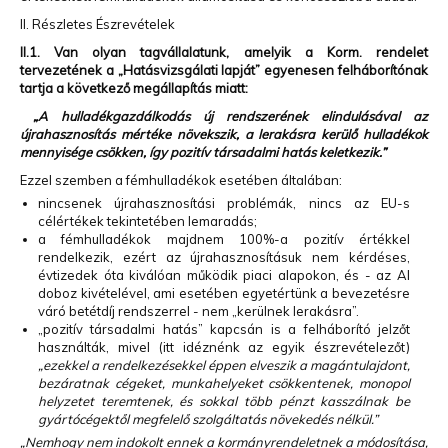
II. Részletes Észrevételek
II.1. Van olyan tagvállalatunk, amelyik a Korm. rendelet
tervezetének a „Hatásvizsgálati lapját” egyenesen felháborítónak
tartja a következő megállapítás miatt:
„A hulladékgazdálkodás új rendszerének elindulásával az
újrahasznosítás mértéke növekszik, a lerakásra kerülő hulladékok
mennyisége csökken, így pozitív társadalmi hatás keletkezik.”
Ezzel szemben a fémhulladékok esetében általában:
nincsenek újrahasznosítási problémák, nincs az EU-s
célértékek tekintetében lemaradás;
a fémhulladékok majdnem 100%-a pozitív értékkel
rendelkezik, ezért az újrahasznosításuk nem kérdéses,
évtizedek óta kiválóan működik piaci alapokon, és - az Al
doboz kivételével, ami esetében egyetértünk a bevezetésre
váró betétdíj rendszerrel - nem „kerülnek lerakásra”.
„pozitív társadalmi hatás” kapcsán is a felháborító jelzőt
használták, mivel (itt idéznénk az egyik észrevételezőt)
„ezekkel a rendelkezésekkel éppen elveszik a magántulajdont,
bezáratnak cégeket, munkahelyeket csökkentenek, monopol
helyzetet teremtenek, és sokkal több pénzt kasszálnak be
gyártócégektől megfelelő szolgáltatás növekedés nélkül.”
„Nemhogy nem indokolt ennek a kormányrendeletnek a módosítása,