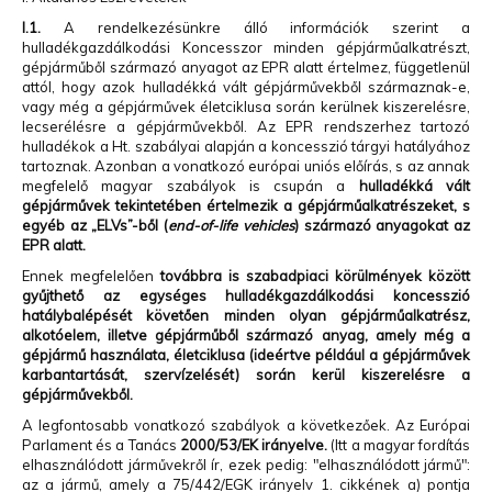
I.1.
A rendelkezésünkre álló információk szerint a
hulladékgazdálkodási Koncesszor minden gépjárműalkatrészt,
gépjárműből származó anyagot az EPR alatt értelmez, függetlenül
attól, hogy azok hulladékká vált gépjárművekből származnak-e,
vagy még a gépjárművek életciklusa során kerülnek kiszerelésre,
lecserélésre a gépjárművekből. Az EPR rendszerhez tartozó
hulladékok a Ht. szabályai alapján a koncesszió tárgyi hatályához
tartoznak. Azonban a vonatkozó európai uniós előírás, s az annak
megfelelő magyar szabályok is csupán a
hulladékká vált
gépjárművek
tekintetében értelmezik a gépjárműalkatrészeket, s
egyéb az „ELVs”-ből (
end-of-life vehicles
)
származó anyagokat az
EPR alatt.
Ennek megfelelően
továbbra is szabadpiaci körülmények között
gyűjthető az egységes hulladékgazdálkodási koncesszió
hatálybalépését követően minden olyan gépjárműalkatrész,
alkotóelem, illetve gépjárműből származó anyag, amely még a
gépjármű használata, életciklusa (ideértve például a gépjárművek
karbantartását, szervízelését) során kerül kiszerelésre a
gépjárművekből.
A legfontosabb vonatkozó szabályok a következőek. Az Európai
Parlament és a Tanács
2000/53/EK irányelve.
(Itt a magyar fordítás
elhasználódott járművekről ír, ezek pedig: "elhasználódott jármű":
az a jármű, amely a 75/442/EGK irányelv 1. cikkének a) pontja