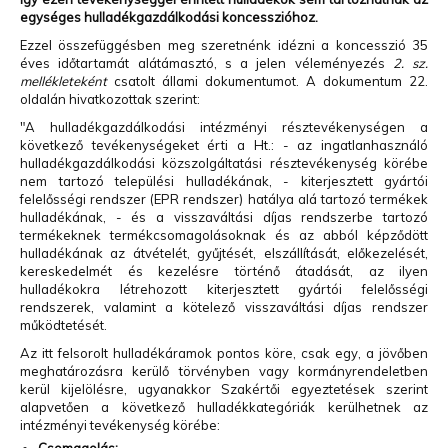
egységes hulladékgazdálkodási koncesszióhoz.
Ezzel összefüggésben meg szeretnénk idézni a koncesszió 35
éves időtartamát alátámasztó, s a jelen véleményezés
2. sz.
mellékleteként
csatolt állami dokumentumot. A dokumentum 22.
oldalán hivatkozottak szerint:
"A hulladékgazdálkodási intézményi résztevékenységen a
következő tevékenységeket érti a Ht.: - az ingatlanhasználó
hulladékgazdálkodási közszolgáltatási résztevékenység körébe
nem tartozó települési hulladékának, - kiterjesztett gyártói
felelősségi rendszer (EPR rendszer) hatálya alá tartozó termékek
hulladékának, - és a visszaváltási díjas rendszerbe tartozó
termékeknek termékcsomagolásoknak és az abból képződött
hulladékának az átvételét, gyűjtését, elszállítását, előkezelését,
kereskedelmét és kezelésre történő átadását, az ilyen
hulladékokra létrehozott kiterjesztett gyártói felelősségi
rendszerek, valamint a kötelező visszaváltási díjas rendszer
működtetését.
Az itt felsorolt hulladékáramok pontos köre, csak egy, a jövőben
meghatározásra kerülő törvényben vagy kormányrendeletben
kerül kijelölésre, ugyanakkor Szakértői egyeztetések szerint
alapvetően a következő hulladékkategóriák kerülhetnek az
intézményi tevékenység körébe: