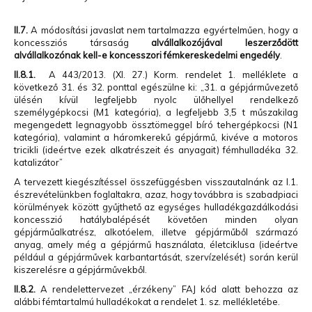
II.7.
A módosítási javaslat nem tartalmazza egyértelműen, hogy a
koncessziós társaság
alvállalkozójával leszerződött
alvállalkozónak kell-e koncesszori fémkereskedelmi engedély
.
II.8.1.
A 443/2013. (XI. 27.) Korm. rendelet 1. melléklete a
következő 31. és 32. ponttal egészülne ki: „31. a gépjárművezető
ülésén kívül legfeljebb nyolc ülőhellyel rendelkező
személygépkocsi (M1 kategória), a legfeljebb 3,5 t műszakilag
megengedett legnagyobb össztömeggel bíró tehergépkocsi (N1
kategória), valamint a háromkerekű gépjármű, kivéve a motoros
tricikli (ideértve ezek alkatrészeit és anyagait) fémhulladéka 32.
katalizátor”
A tervezett kiegészítéssel összefüggésben visszautalnánk az I.1.
észrevételünkben foglaltakra, azaz, hogy továbbra is szabadpiaci
körülmények között gyűjthető az egységes hulladékgazdálkodási
koncesszió hatálybalépését követően minden olyan
gépjárműalkatrész, alkotóelem, illetve gépjárműből származó
anyag, amely még a gépjármű használata, életciklusa (ideértve
például a gépjárművek karbantartását, szervízelését) során kerül
kiszerelésre a gépjárművekből.
II.8.2.
A rendelettervezet „érzékeny” FAJ kód alatt behozza az
alábbi fémtartalmú hulladékokat a rendelet 1. sz. mellékletébe.