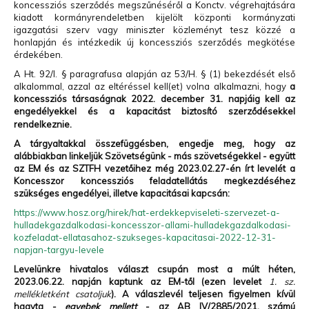
koncessziós szerződés megszűnéséről a Konctv. végrehajtására
kiadott kormányrendeletben kijelölt központi kormányzati
igazgatási szerv vagy miniszter közleményt tesz közzé a
honlapján és intézkedik új koncessziós szerződés megkötése
érdekében.
A Ht. 92/I. § paragrafusa alapján az 53/H. § (1) bekezdését első
alkalommal, azzal az eltéréssel kell(et) volna alkalmazni, hogy
a
koncessziós társaságnak 2022. december 31. napjáig kell az
engedélyekkel és a kapacitást biztosító szerződésekkel
rendelkeznie.
A tárgyaltakkal összefüggésben, engedje meg, hogy az
alábbiakban linkeljük Szövetségünk - más szövetségekkel - együtt
az EM és az SZTFH vezetőihez még 2023.02.27-én írt levelét a
Koncesszor koncessziós feladatellátás megkezdéséhez
szükséges engedélyei, illetve kapacitásai kapcsán:
https://www.hosz.org/hirek/hat-erdekkepviseleti-szervezet-a-
hulladekgazdalkodasi-koncesszor-allami-hulladekgazdalkodasi-
kozfeladat-ellatasahoz-szukseges-kapacitasai-2022-12-31-
napjan-targyu-levele
Levelünkre hivatalos választ csupán most a múlt héten,
2023.06.22. napján kaptunk az EM-től (ezen levelet
1. sz.
mellékletként csatoljuk
). A válaszlevél teljesen figyelmen kívül
hagyta -
egyebek mellett
- az AB IV/2885/2021. számú