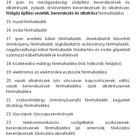
14. ipari és mezőgazdasági vízépítési berendezések és
alkatrészek, zsilipek, árvízvédelmi berendezések és alkatrészei,
földgáz építési vezeték, berendezés és alkatrész
fémhulladéka
15. huzal fémhulladék
16. irodai fémhulladék
17. ipari eredetű kábel fémhulladék, ólomkábelről lebontott
ólomköpeny fémhulladék, légkábeltartó acélsodrony fémhulladék,
nagyfeszültségű kábel fémhulladék (háztartási és irodai gépekből
származó kábelhulladékok kivételével)
18. közlekedési műtárgy fémhulladéka (híd, hídkorlát, felüljáró)
19. elektromos és elektronikai eszközök fémhulladéka
20. vasúti alkatrészek (sín, síncsavar, kapcsolószerek, váltó),
vasúti berendezések fémhulladéka, azok alkatrészeinek
fémhulladéka
21. szobor/műtárgy (öntvény/szerelt) fémhulladék, kegyeleti
dísztárgy fémhulladéka
22. tűzcsapok, tűzcsapszerelvények
23. telekommunikációs szolgáltatók eszközeinek,
berendezéseinek fémhulladéka (pl. antennák, távközlési
berendezések, távközlési aknafedél)