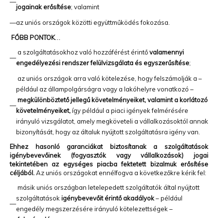
—
jogainak erősítése
; valamint
—
az uniós országok közötti együttműködés fokozása.
…
FŐBB PONTOK
a szolgáltatásokhoz való hozzáférést érintő
valamennyi
—
engedélyezési rendszer felülvizsgálata és egyszerűsítése
;
az uniós országok arra való kötelezése, hogy felszámolják a –
például az állampolgárságra vagy a lakóhelyre vonatkozó –
megkülönböztető jellegű követelményeiket, valamint a korlátozó
—
követelményeiket,
így például a piaci igények felmérésére
irányuló vizsgálatot, amely megköveteli a vállalkozásoktól annak
bizonyítását, hogy az általuk nyújtott szolgáltatásra igény van.
Ehhez hasonló garanciákat biztosítanak a szolgáltatások
igénybevevőinek (fogyasztók vagy vállalkozások) jogai
tekintetében az egységes piacba fektetett bizalmuk erősítése
céljából.
Az uniós országokat ennélfogva a következőkre kérik fel:
másik uniós országban letelepedett szolgáltatók által nyújtott
szolgáltatások
igénybevevőit érintő akadályok
– például
—
engedély megszerzésére irányuló kötelezettségek –