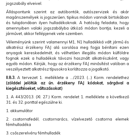
jogszabály elveivel.
Álláspontunk szerint az autóbontók, autószervizek és akár
magánszemélyek is jogszerűen, tipikus módon vannak birtokában
és tulajdonában ilyen hulladékoknak. A hatóság feladata, hogy
amennyiben valaki jogszabályba ütköző módon bontja, kezeli a
járművet, akkor fellépjenek vele szemben.
Véleményünk szerint valamennyi M1, N1 hulladékká vált jármű és
alkatrész érzékeny FAJ alá sorolása meg fogja bénítani ezen
anyagok kereskedelmét, és vélhetően illegális módon külföldre
fognak ezek a hulladékok távozni használt alkatrészként, vagy
egyéb módon. Kérjük, hogy az érzékeny FAJ minősítést valóban a
veszélyeztett alkatrész típusokra korlátozza a jogalkotó.
II.8.3.
A tervezet 1. melléklete a .../2023. (…) Korm. rendelethez
(zölddel jelöltük az ún. érzékeny FAJ kódokat, sárgával a
kiegészítéseket, változásokat)
1. A 443/2013. (XI. 27.) Korm. rendelet 1. melléklete a következő
31. és 32. ponttal egészülne ki.
1. akkumulátor
2. csatornafedél, csatornarács, vízelvezető csatorna elemek
fémhulladéka
3. csőszerelvény fémhulladék