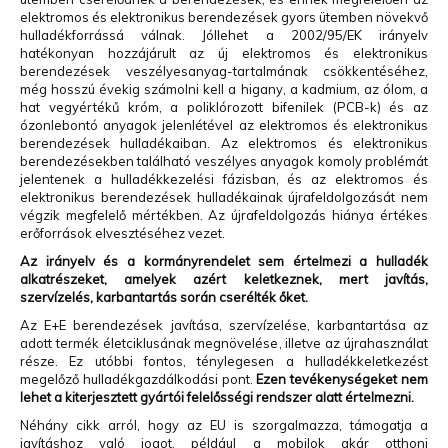
elektromos és elektronikus berendezések gyors ütemben növekvő
hulladékforrássá válnak. Jóllehet a 2002/95/EK irányelv
hatékonyan hozzájárult az új elektromos és elektronikus
berendezések veszélyesanyag-tartalmának csökkentéséhez,
még hosszú évekig számolni kell a higany, a kadmium, az ólom, a
hat vegyértékű króm, a poliklórozott bifenilek (PCB-k) és az
ózonlebontó anyagok jelenlétével az elektromos és elektronikus
berendezések hulladékaiban. Az elektromos és elektronikus
berendezésekben található veszélyes anyagok komoly problémát
jelentenek a hulladékkezelési fázisban, és az elektromos és
elektronikus berendezések hulladékainak újrafeldolgozását nem
végzik megfelelő mértékben. Az újrafeldolgozás hiánya értékes
erőforrások elvesztéséhez vezet.
Az irányelv és a kormányrendelet sem értelmezi a hulladék
alkatrészeket, amelyek azért keletkeznek, mert javítás,
szervízelés, karbantartás során cserélték őket.
Az E+E berendezések javítása, szervízelése, karbantartása az
adott termék életciklusának megnövelése, illetve az újrahasználat
része. Ez utóbbi fontos, ténylegesen a hulladékkeletkezést
megelőző hulladékgazdálkodási pont.
Ezen tevékenységeket nem
lehet a kiterjesztett gyártói felelősségi rendszer alatt értelmezni.
Néhány cikk arról, hogy az EU is szorgalmazza, támogatja a
javításhoz való jogot, például a mobilok akár otthoni