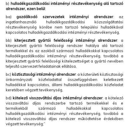
b)
hulladékgazdálkodási intézményi résztevékenység alá tartozó
alrendszer, ezen belül
:
ba)
gazdálkodó szervezetek intézményi alrendszer
: az
ingatlanhasználó hulladékgazdálkodási közszolgáltatási
résztevékenység körébe nem tartozó települési hulladékával
kapcsolatos hulladékgazdálkodási intézményi résztevékenység,
bb)
kiterjesztett gyártói felelősségi intézményi alrendszer
: a
kiterjesztett gyártói felelősségi rendszer hatálya alá tartozó
termékekkel és az azokból származó hulladékokkal kapcsolatos
hulladékgazdálkodási intézményi résztevékenység, továbbá a
kiterjesztett gyártói felelősségi kötelezettséget a gyártó nevében
teljesítő szervezet feladatainak ellátása,
bc)
köztisztasági intézményi alrendszer
: a közterületi köztisztasági
önkormányzati közfeladattal összefüggésben keletkezett
hulladékkal kapcsolatos, állami hulladékgazdálkodási közfeladat
keretében végzett tevékenység,
bd)
kötelező visszaváltási díjas intézményi alrendszer
: a kötelező
visszaváltási díjas rendszerbe tartozó termékekkel és e
termékekből származó hulladékokkal kapcsolatos
hulladékgazdálkodási intézményi résztevékenység, továbbá a
kötelező visszaváltási díjas rendszer működtetése érdekében
végzett tevékenység;”