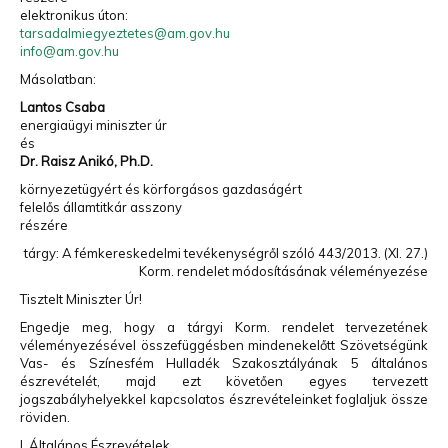
elektronikus úton:
Hulladékgazdálkodók
tarsadalmiegyeztetes@am.gov.hu
Országos
Szövetsége
info@am.gov.hu
„A múzeumok a múltat őrzik meg, a hulladékfeldolgozók
Másolatban:
a jövőt.
”
Lantos Csaba
energiaügyi miniszter úr
és
Dr. Raisz Anikó, Ph.D.
környezetügyért és körforgásos gazdaságért
felelős államtitkár asszony
részére
tárgy: A fémkereskedelmi tevékenységről szóló 443/2013. (XI. 27.)
Korm. rendelet módosításának véleményezése
Tisztelt Miniszter Úr!
Engedje meg, hogy a tárgyi Korm. rendelet tervezetének
véleményezésével összefüggésben mindenekelőtt Szövetségünk
Vas- és Színesfém Hulladék Szakosztályának 5 általános
észrevételét, majd ezt követően egyes tervezett
jogszabályhelyekkel kapcsolatos észrevételeinket foglaljuk össze
röviden.
I. Általános Észrevételek