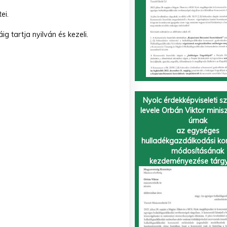
ei.
g tartja nyilván és kezeli.
Nyolc érdekképviseleti s
levele Orbán Viktor minis
úrnak
az egységes
hulladékgazdálkodási ko
módosításának
kezdeményezése tárg