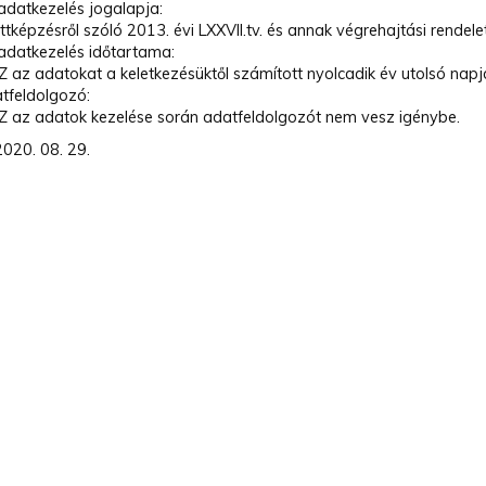
 adatkezelés jogalapja:
ttképzésről szóló 2013. évi LXXVII.tv. és annak végrehajtási rendelet
 adatkezelés időtartama:
 az adatokat a keletkezésüktől számított nyolcadik év utolsó napjái
atfeldolgozó:
 az adatok kezelése során adatfeldolgozót nem vesz igénybe.
020. 08. 29.