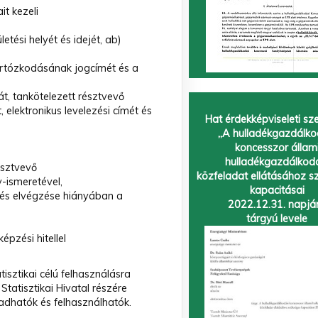
t kezeli
etési helyét és idejét, ab)
rtózkodásának jogcímét és a
át, tankötelezett résztvevő
, elektronikus levelezési címét és
Hat érdekképviseleti sz
„A hulladékgazdálko
koncesszor állam
hulladékgazdálkod
észtvevő
közfeladat ellátásához s
-ismeretével,
kapacitásai
pzés elvégzése hiányában a
2022.12.31. napjá
tárgyú levele
épzési hitellel
tisztikai célú felhasználásra
atisztikai Hivatal részére
adhatók és felhasználhatók.