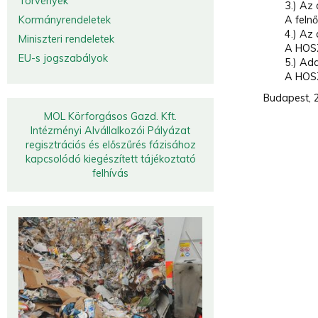
Törvények
3.) Az
Kormányrendeletek
A felnő
4.) Az
Miniszteri rendeletek
A HOSZ
EU-s jogszabályok
5.) Ad
A HOSZ
Budapest, 2
MOL Körforgásos Gazd. Kft.
Intézményi Alvállalkozói Pályázat
regisztrációs és előszűrés fázisához
kapcsolódó kiegészített tájékoztató
felhívás