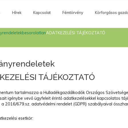
s
Hírek
Kapcsolat
Fémtörvény
Körforgásos gazd
yrendeletek
besorolatlan
ADATKEZELÉSI TÁJÉKOZTATÓ
ányrendeletek
KEZELÉSI TÁJÉKOZTATÓ
mentum tartalmazza a Hulladékgazdálkodók Országos Szövetsége
sait igénybe vevő ügyfeleit érintő adatkezelésekkel kapcsolatos táj
ó a 2016/679.sz. adatvédelmi rendelet (GDPR) szabályaival összha
tkezelési esetkör: