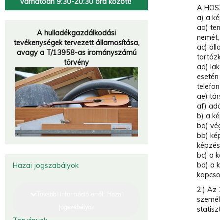
várhatóan 9:30-20:30 óra között!
A HOSZ
a) a k
Hulladékgazdálkodók
aa) ter
Országos
Szövetsége
A hulladékgazdálkodási
nemét,
tevékenységek tervezett államosítása,
„A múzeumok a múltat őrzik meg, a hulladékfeldolgozók a jövőt.
”
ac) ál
avagy a T/13958-as irományszámú
tartóz
törvény
ad) lak
esetén 
telefo
ae) tár
af) adó
b) a k
ba) vé
bb) ké
képzésb
bc) a k
bd) a k
Hazai jogszabályok
kapcso
2.) Az 
További információ erről: Hazai
személ
jogszabályok
statis