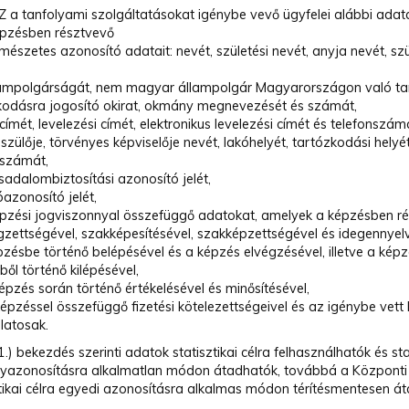
 a tanfolyami szolgáltatásokat igénybe vevő ügyfelei alábbi adatai
épzésben résztvevő
mészetes azonosító adatait: nevét, születési nevét, anyja nevét, szül
lampolgárságát, nem magyar állampolgár Magyarországon való ta
kodásra jogosító okirat, okmány megnevezését és számát,
címét, levelezési címét, elektronikus levelezési címét és telefonszám
szülője, törvényes képviselője nevét, lakóhelyét, tartózkodási helyét
nszámát,
sadalombiztosítási azonosító jelét,
azonosító jelét,
épzési jogviszonnyal összefüggő adatokat, amelyek a képzésben r
gzettségével, szakképesítésével, szakképzettségével és idegennyelv
pzésbe történő belépésével és a képzés elvégzésével, illetve a ké
ől történő kilépésével,
épzés során történő értékelésével és minősítésével,
épzéssel összefüggő fizetési kötelezettségeivel és az igénybe vett k
latosak.
1.) bekezdés szerinti adatok statisztikai célra felhasználhatók és sta
yazonosításra alkalmatlan módon átadhatók, továbbá a Központi St
ztikai célra egyedi azonosításra alkalmas módon térítésmentesen át