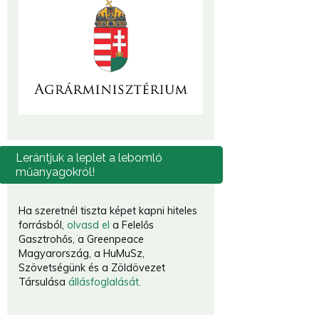
Lerántjuk
a leplet a lebomló
műanyagokról!
Ha szeretnél tiszta képet kapni hiteles
forrásból,
olvasd el
a Felelős
Gasztrohős, a Greenpeace
Magyarország, a HuMuSz,
Szövetségünk és a Zöldövezet
Társulása
állásfoglalását.