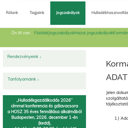
Rólunk
Tagjaink
Jogszabályok
Hulladékhasznosítá
Rólunk
Ön itt van:
Főoldal
Jogszabályok
Hazai jogszabályok
Kormán
Tagjaink
Jogszabályok
Rendezvényeink ↓
Korm
Hulladékhasznosítás
ADAT
Hírek
Tanfolyamaink ↓
Kapcsolat
Jelen doku
szolgáltatá
„Hulladékgazdálkodás 2026”
Fémtörvény
tájékoztat
címmel
konferencia és gálavacsora
a HOSZ 35 éves fennállása alkalmából
Körforgásos gazdaság
Budapesten, 2026. december 1-én
1.) Ada
(kedd),