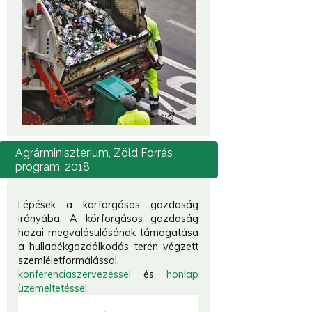
Agrárminisztérium,
Zöld Forrás
program, 2018
Lépések a körforgásos gazdaság
irányába. A körforgásos gazdaság
hazai megvalósulásának támogatása
a hulladékgazdálkodás terén végzett
szemléletformálással,
konferenciaszervezéssel
és
honlap
üzemeltetéssel
.