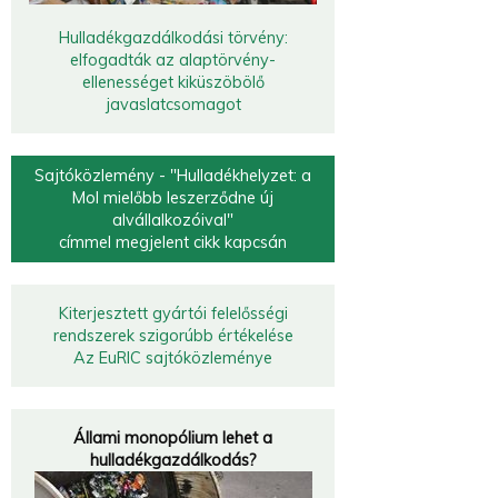
Hulladékgazdálkodási törvény:
elfogadták az alaptörvény-
ellenességet kiküszöbölő
javaslatcsomagot
Sajtóközlemény - "Hulladékhelyzet: a
Mol mielőbb leszerződne új
alvállalkozóival"
címmel megjelent cikk kapcsán
Kiterjesztett gyártói felelősségi
rendszerek szigorúbb értékelése
Az EuRIC sajtóközleménye
Állami monopólium lehet a
hulladékgazdálkodás?