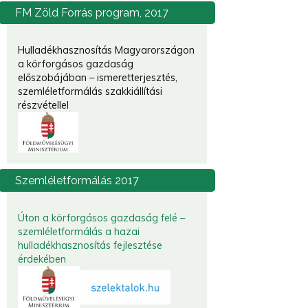
FM
Zöld Forrás program, 2017
Hulladékhasznosítás Magyarországon
a körforgásos gazdaság
előszobájában – ismeretterjesztés,
szemléletformálás szakkiállítási
részvétellel
Szemléletformálás
2017
Úton a körforgásos gazdaság felé –
szemléletformálás a hazai
hulladékhasznosítás fejlesztése
érdekében