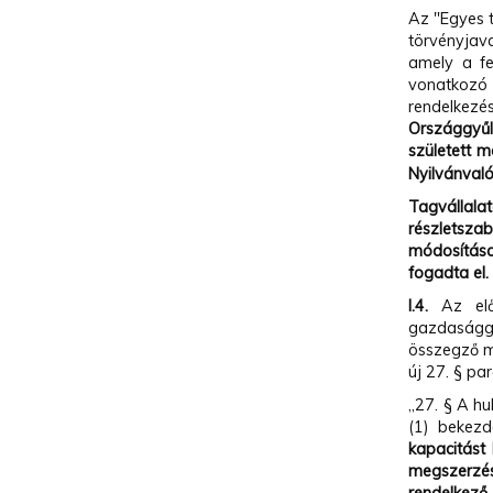
Az "Egyes 
törvényjav
amely a f
vonatkozó 
rendelkezés
Országgyű
született m
Nyilvánvaló
Tagvállala
részletsza
módosítása
fogadta e
I.4.
Az előz
gazdaságg
összegző m
új 27. § pa
„27. § A hu
(1) bekezd
kapacitást
megszerzés