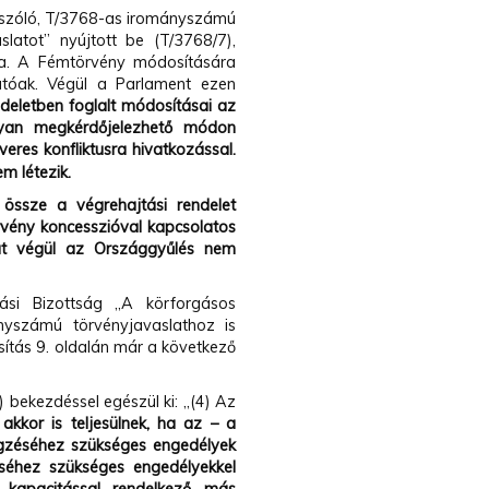
" szóló, T/3768-as irományszámú
latot” nyújtott be (T/3768/7),
a. A Fémtörvény módosítására
atóak. Végül a Parlament ezen
ndeletben foglalt módosításai az
lyan megkérdőjelezhető módon
eres konfliktusra hivatkozással.
m létezik.
össze a végrehajtási rendelet
vény koncesszióval kapcsolatos
kat végül az Országgyűlés nem
si Bizottság „A körforgásos
yszámú törvényjavaslathoz is
ítás 9. oldalán már a következő
) bekezdéssel egészül ki: „(4) Az
akkor is teljesülnek, ha az – a
égzéséhez szükséges engedélyek
séhez szükséges engedélyekkel