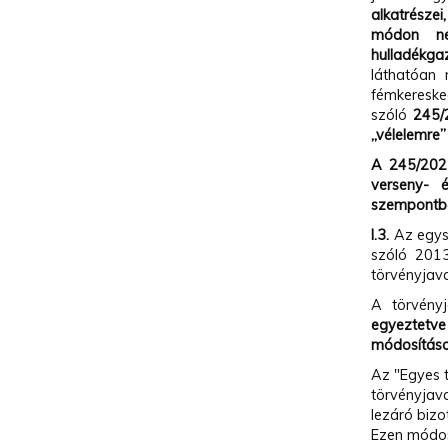
alkatrésze
módon ne
hulladékga
láthatóan 
fémkereske
szóló
245/2
„vélelemre”
A 245/2023
verseny- é
szempontbó
I.3.
Az egysé
szóló 2013
törvényjav
A törvény
egyeztetve
módosításo
Az "Egyes 
törvényjav
lezáró biz
Ezen módos