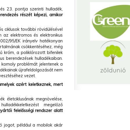
és 23. pontja szerinti hulladék,
rendezés részét képezi, amikor
s ciklusok további rövidülésével
 az elektromos és elektronikus
2002/95/EK irányelv hatékonyan
tartalmának csökkentéséhez, még
króm, a poliklórozott bifenilek
kus berendezések hulladékaiban.
k komoly problémát jelentenek a
ladékainak újrafeldolgozását nem
vesztéséhez vezet.
amelyek azért keletkeznek, mert
ék életciklusának megnövelése,
ulladékkeletkezést megelőző
ártói felelősségi rendszer alatt
ó jogot, például a mobilok akár