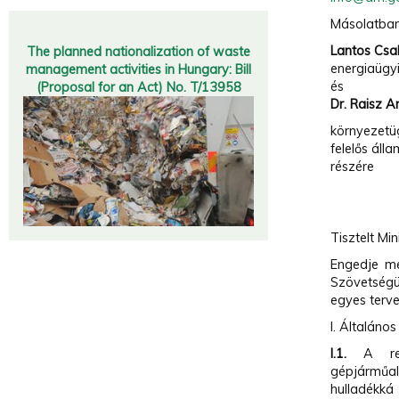
Másolatban
Lantos Cs
The planned nationalization of waste
energiaügyi
management activities in Hungary: Bill
és
(Proposal for an Act) No. T/13958
Dr. Raisz An
környezetü
felelős áll
részére
Tisztelt Min
Engedje me
Szövetségü
egyes terve
I. Általáno
I.1.
A rend
gépjárműal
hulladékk