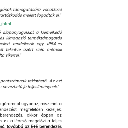
 jogának támogatására vonatkozó
artózkodás mellett fogadták el.”
j.html
zó alapanyagokkal, a kiemelkedő
r és kimagasló terméktámogatás
ellett rendelkezik egy IP54-es
ót tekintve azért szép mérnöki
a sikerrel.”
 pontszámnak tekinthető. Az ezt
 nevezhető jó teljesítménynek.”
nyagáramnál ugyanaz, miszerint a
rendezést megfelelően kezeljék.
 berendezés, akkor éppen az
s ez a lépcső megelőzi a teljes
mű, továbbá az E+E berendezés