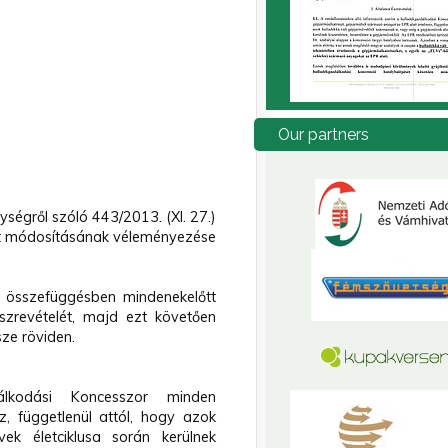
Our
partners
ségről szóló 443/2013. (XI. 27.)
et módosításának véleményezése
l összefüggésben mindenekelőtt
zrevételét, majd ezt követően
sze röviden.
álkodási Koncesszor minden
, függetlenül attól, hogy azok
k életciklusa során kerülnek