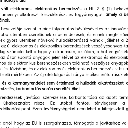
s hatálya alá.
 vált elektromos, elektronikus berendezés:
a Ht. 2. § (1) bekezd
alamennyi alkatrészt, készülékrészt és fogyóanyagot,
amely a be
álnak
.
 bevezetője szerint: a piac folyamatos bővülésével és az innováció
obb ütemben cserélődnek a berendezések, és ennek megfelelően
ek gyors ütemben növekvő hulladékforrássá válnak. Jóllehet a 
t az új elektromos és elektronikus berendezések veszélyesanyag-
kig számolni kell a higany, a kadmium, az ólom, a hat vegyértékű 
 az ózonlebontó anyagok jelenlétével az elektromos és elektroni
mos és elektronikus berendezésekben található veszélyes anyago
elési fázisban, és az elektromos és elektronikus berendezések hul
elelő mértékben. Az újrafeldolgozás hiánya értékes erőforrások el
v és a kormányrendelet sem értelmezi a hulladék alkatrészeket, 
ervízelés, karbantartás során cserélték őket.
endezések javítása, szervízelése, karbantartása az adott term
z újrahasználat része. Ez utóbbi fontos, ténylegesen a h
zdálkodási pont.
Ezen tevékenységeket nem lehet a kiterjesztett gy
.
k arról, hogy az EU is szorgalmazza, támogatja a javításhoz val