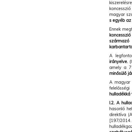
kiszerelésr
koncesszió
magyar sza
s egyéb az 
Ennek megf
koncesszió
származó 
karbantartá
A legfont
irányelve.
(I
amely a 75
minősülő
j
A magyar sz
felelősség
hulladékká 
I.2. A hull
hasonló hel
direktíva 
[197/2014
hulladékga