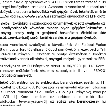
e, lecserélésre a gépjárművekből. Az EPR rendszerhez tartozó hull
 tárgyi hatályához tartoznak. Azonban a vonatkozó európai unió
bályok is csupán a
hulladékká vált gépjárművek
tekintetében ért
„ELVs”-ből (
end-of-life vehicles
)
származó anyagokat az EPR alatt.
elelően
továbbra is szabadpiaci körülmények között gyűjthető a
 hatálybalépését követően minden olyan gépjárműalkatrész, al
anyag, amely még a gépjármű használata, életciklusa (ide
sát, szervízelését) során kerül kiszerelésre a gépjárművekből.
osabb vonatkozó szabályok a következőek. Az Európai Parl
tt a magyar fordítás elhasználódott járművekről ír, ezek pedig: "e
/442/EGK irányelv 1. cikkének a) pontja értelmében hulladékn
árműveknek
vannak alkatrészei, anyagai, melyek ugyancsak az EPR 
abályozás az EU irányelven alapul. A 80/2023. (III. 14.) Korm. r
i rendszer működésének részletes szabályairól, illetve a 369/201
vált gépjárművekről.
adékká vált
elektromos és elektronikus berendezések
esetén
az I.1
yzettel találkozunk. A Koncesszor véleményétől eltérően, álláspon
(Az Európai Parlament és a Tanács 2012/19/EU Irányelve), mind p
. (VIII. 1.) Korm. rendelet az elektromos és elektronikus
zdálkodási tevékenységekről]
az egész E+E berendezések hull