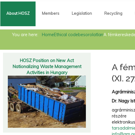
About HOSZ
Members
Legislation
Recycling
About HOSZ
You are here:
Home
Ethical code
besorolatlan
A fémkereskede
Members
Legislation
HOSZ Position on New Act
A fém
Nationalizing Waste Management
Recycling
Activities in Hungary
(XI. 
News
Agrárminis
Contact
Dr. Nagy Is
Metals Act
agrárminis
részére
Circular economy
elektronikus
tarsadalmi
info@am.g