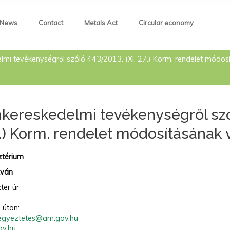
News
Contact
Metals Act
Circular economy
lmi tevékenységről szóló 443/2013. (XI. 27.) Korm. rendelet módo
kereskedelmi tevékenységről szó
27.) Korm. rendelet módosításána
ztérium
tván
zter úr
 úton:
egyeztetes@am.gov.hu
ov.hu