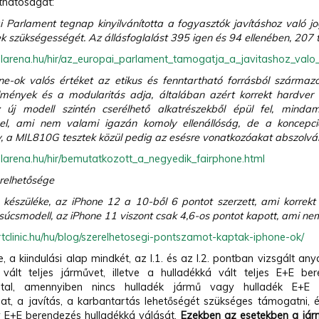
íthatóságát:
i Parlament tegnap kinyilvánította a fogyasztók javításhoz való
k szükségességét. Az állásfoglalást 395 igen és 94 ellenében, 207 t
ilarena.hu/hir/az_europai_parlament_tamogatja_a_javitashoz_valo_
ne-ok valós értéket az etikus és fenntartható forrásból szárma
mények és a modularitás adja, általában azért korrekt hardve
z új modell szintén cserélhető alkatrészekből épül fel, mindam
el, ami nem valami igazán komoly ellenállóság, de a koncepci
y, a MIL810G tesztek közül pedig az esésre vonatkozóakat abszolvált
ilarena.hu/hir/bemutatkozott_a_negyedik_fairphone.html
relhetősége
 készüléke, az iPhone 12 a 10-ből 6 pontot szerzett, ami korrekt
úcsmodell, az iPhone 11 viszont csak 4,6-os pontot kapott, ami nem
rtclinic.hu/hu/blog/szerelhetosegi-pontszamot-kaptak-iphone-ok/
 a kiindulási alap mindkét, az I.1. és az I.2. pontban vizsgált a
 vált teljes járművet, illetve a hulladékká vált teljes E+E be
ltal, amennyiben nincs hulladék jármű vagy hulladék E+E
lat, a javítás, a karbantartás lehetőségét szükséges támogatni, é
 E+E berendezés hulladékká válását.
Ezekben az esetekben a jár