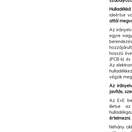
szabályozá
Hulladékká
ideértve v
attól megv
Az irányelv
egyre nagy
berendezés
hozzájárul
hosszú éve
(PCB-k) és
Az elektro
hulladékkez
végzik megf
Az irányel
javítás, sz
Az E+E ber
illetve a
hulladékga
értelmezni
Néhány cik