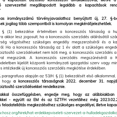
, a kapacitást biztosító koncesszori alvállalkozóval, illetve
ó szervezettel megállapodott legalább a kapacitások rend
”
as irományszámú törvényjavaslathoz benyújtott új, 27. §-b
sek jogilag több szempontból is komolyan megkérdőjelezhetőek.
 § (1) bekezdése értelmében a koncessziós társaság a hul
a akkor lesz jogosult, ha a koncessziós szerződés aláírásától sz
ység végzéséhez szükséges engedély megszerzéséről és a kapa
ől. Ha a koncessziós társaság az 1 év alatt a szükséges enge
 biztosító szerződéseket nem köti meg, a koncessziós szerződés a
ával megszűnik. A koncessziós szerződés megszűnéséről a Ko
deletben kijelölt központi kormányzati igazgatási szerv vagy mi
és intézkedik új koncessziós szerződés megkötése érdekében.
 § paragrafusa alapján az 53/H. § (1) bekezdését első alkalommal, a
i, hogy
a koncessziós társaságnak 2022. december 31. napjái
biztosító szerződésekkel rendelkeznie.
takkal összefüggésben, engedje meg, hogy az alábbiakban 
ekkel - együtt az EM és az SZTFH vezetőihez még 2023.02.2
 feladatellátás megkezdéséhez szükséges engedélyei, illetve kapac
.hosz.org/hirek/hat-erdekkepviseleti-szervezet-a-hulladekgazdalk