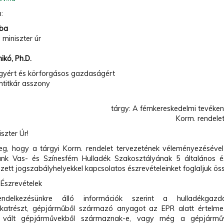
:
aba
 miniszter úr
ikó, Ph.D.
gyért és körforgásos gazdaságért
amtitkár asszony
tárgy: A fémkereskedelmi tevékeny
Korm. rendel
iszter Úr!
g, hogy a tárgyi Korm. rendelet tervezetének véleményezéséve
nk Vas- és Színesfém Hulladék Szakosztályának 5 általános és
zett jogszabályhelyekkel kapcsolatos észrevételeinket foglaljuk ös
s Észrevételek
elkezésünkre álló információk szerint a hulladékgazd
katrészt, gépjárműből származó anyagot az EPR alatt értelmez
á vált gépjárművekből származnak-e, vagy még a gépjárműve