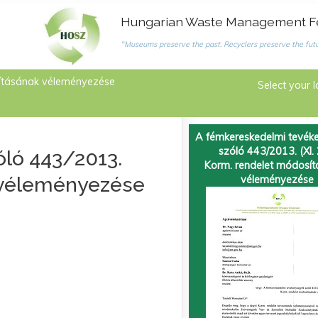
Hungarian Waste Management F
"Museums preserve the past. Recyclers preserve the futu
sításának véleményezése
Select your 
A fémkereskedelmi tevéke
szóló 443/2013. (XI. 
ló 443/2013.
Korm. rendelet módosí
k véleményezése
véleményezése