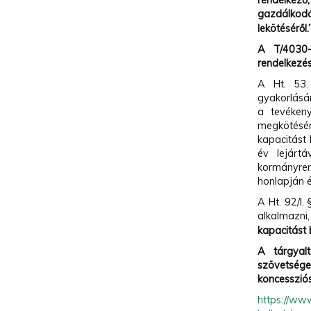
rendelkező
gazdálkod
lekötéséről.
A T/4030-
rendelkezé
A Ht. 53.
gyakorlásár
a tevéken
megkötésér
kapacitást
év lejárt
kormányren
honlapján 
A Ht. 92/I.
alkalmazn
kapacitást 
A tárgyal
szövetség
koncessziós
https://www