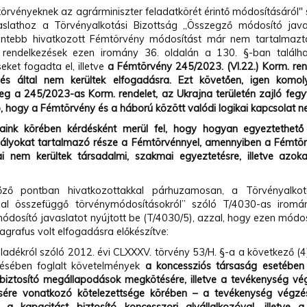
törvényeknek az agrárminiszter feladatkörét érintő módosításáról
aslathoz a Törvényalkotási Bizottság „Összegző módosító javas
entebb hivatkozott Fémtörvény módosítást már nem tartalmazt
rendelkezések ezen iromány 36. oldalán a 130. §-ban találh
eket fogadta el, illetve
a Fémtörvény
245/2023. (VI.22.) Korm. re
lés által nem kerültek elfogadásra. Ezt követően, igen komo
eg a 245/2023-as Korm. rendelet, az Ukrajna területén zajló fegyv
, hogy a Fémtörvény és a háború között valódi logikai kapcsolat ne
taink körében kérdésként merül fel, hogy h
ogyan egyeztethető 
bályokat tartalmazó része a Fémtörvénnyel, amennyiben a Fémtör
i nem kerültek társadalmi, szakmai egyeztetésre, illetve azo
l.
ő pontban hivatkozottakkal párhuzamosan, a Törvényalkotá
al összefüggő törvénymódosításokról” szóló T/4030-as iromán
ódosító javaslatot nyújtott be (T/4030/5), azzal, hogy ezen módos
ragrafus volt elfogadásra előkészítve:
lladékról szóló 2012. évi CLXXXV. törvény 53/H. §-a a következő (4
ésében foglalt követelmények
a koncessziós társaság esetében 
 biztosító megállapodások megkötésére, illetve a tevékenység v
ére vonatkozó kötelezettsége körében – a tevékenység végzé