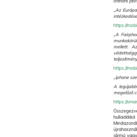
otthoni jav
„Az Európa
intézkedése
https://mob
„A Fairpho
munkakörül
mellett. A
védettségg
teljesítmén
https://mob
„iphone sze
A legújabb
megelőző cs
https://sma
Összegezve,
hulladékká
Mindazoná
újrahaszná
jármű vagy