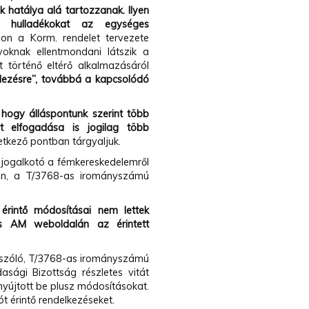
 hatálya alá tartozzanak. Ilyen
 hulladékokat az egységes
on a Korm. rendelet tervezete
yoknak ellentmondani látszik a
t történő eltérő alkalmazásáról
elezésre”, továbbá a kapcsolódó
hogy álláspontunk szerint több
 elfogadása is jogilag több
etkező pontban tárgyaljuk.
 jogalkotó a fémkereskedelemről
ban, a T/3768-as irományszámú
érintő módosításai nem lettek
ős AM weboldalán az érintett
" szóló, T/3768-as irományszámú
asági Bizottság részletes vitát
yújtott be plusz módosításokat.
 érintő rendelkezéseket.