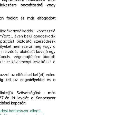
 a kapacitással rendelkező más
elkezésre bocsátásáról vagy
an foglalt és már elfogadott
ladékgazdálkodási koncesszió
ámított 1 éven belül gondoskodik
citást biztosító szerződések
délyeket nem szerzi meg vagy a
 szerződés aláírását követő egy
nctv. végrehajtására kiadott
niszter közleményt tesz közzé a
zzal az eltéréssel kell(et) volna
g kell az engedélyekkel és a
linkeljük Szövetségünk - más
7-én írt levelét a
Koncesszor
itásai kapcsán:
odasi-koncesszor-allami-