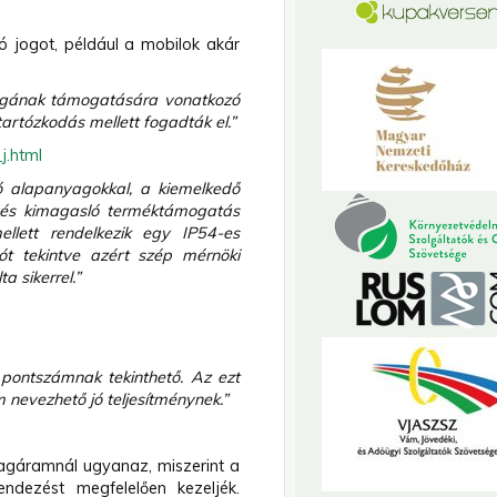
ó jogot, például a mobilok akár
 jogának támogatására vonatkozó
artózkodás mellett fogadták el.”
j.html
zó alapanyagokkal, a kiemelkedő
r és kimagasló terméktámogatás
ellett rendelkezik egy IP54-es
ót tekintve azért szép mérnöki
a sikerrel.”
 pontszámnak tekinthető. Az ezt
 nevezhető jó teljesítménynek.”
nyagáramnál ugyanaz, miszerint a
rendezést megfelelően kezeljék.