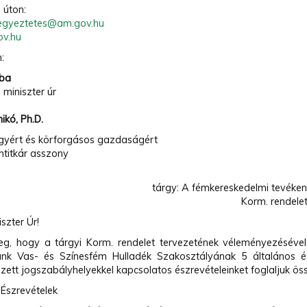
 úton:
egyeztetes@am.gov.hu
ov.hu
:
aba
 miniszter úr
ikó, Ph.D.
gyért és körforgásos gazdaságért
amtitkár asszony
tárgy: A fémkereskedelmi tevékeny
Korm. rendel
iszter Úr!
g, hogy a tárgyi Korm. rendelet tervezetének véleményezéséve
nk Vas- és Színesfém Hulladék Szakosztályának 5 általános és
zett jogszabályhelyekkel kapcsolatos észrevételeinket foglaljuk ös
s Észrevételek