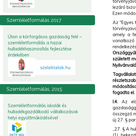
törvényjav
lezáró biz
Ezen módos
Szemléletformálás
2017
Az "Egyes 
törvényjav
amely a f
Úton a körforgásos gazdaság felé –
vonatkozó 
szemléletformálás a hazai
rendelkezés
hulladékhasznosítás fejlesztése
Országgyű
érdekében
született m
Nyilvánvaló
Tagvállala
részletsza
módosítása
Szemléletformálás,
2015
fogadta e
I.4.
Az előz
Szemléletformálás iskolák és
gazdaságg
hulladékgazdálkodó vállalkozások
összegző m
helyi együttműködésével
új 27. § pa
„27. § A hu
(1) bekezd