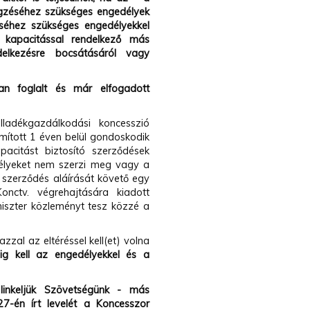
égzéséhez szükséges engedélyek
séhez szükséges engedélyekkel
 a kapacitással rendelkező más
elkezésre bocsátásáról vagy
an foglalt és már elfogadott
ladékgazdálkodási koncesszió
ámított 1 éven belül gondoskodik
citást biztosító szerződések
délyeket nem szerzi meg vagy a
 szerződés aláírását követő egy
nctv. végrehajtására kiadott
niszter közleményt tesz közzé a
zzal az eltéréssel kell(et) volna
g kell az engedélyekkel és a
linkeljük Szövetségünk - más
7-én írt levelét a
Koncesszor