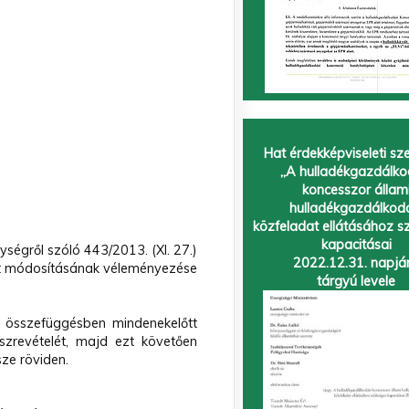
Hat érdekképviseleti sz
„A hulladékgazdálko
koncesszor állam
hulladékgazdálkod
közfeladat ellátásához s
kapacitásai
ségről szóló 443/2013. (XI. 27.)
2022.12.31. napjá
et módosításának véleményezése
tárgyú levele
l összefüggésben mindenekelőtt
zrevételét, majd ezt követően
sze röviden.