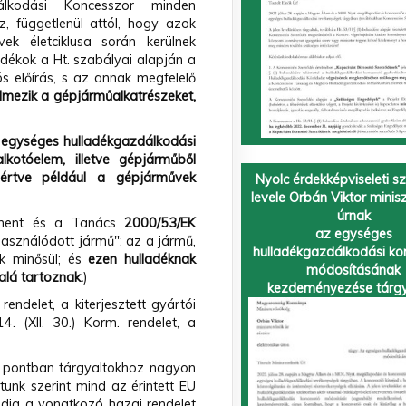
álkodási Koncesszor minden
, függetlenül attól, hogy azok
k életciklusa során kerülnek
adékok a Ht. szabályai alapján a
s előírás, s az annak megfelelő
elmezik a gépjárműalkatrészeket,
z egységes hulladékgazdálkodási
kotóelem, illetve gépjárműből
értve például a gépjárművek
Nyolc érdekképviseleti s
levele Orbán Viktor minis
úrnak
ament és a Tanács
2000/53/EK
az egységes
lhasználódott jármű": az a jármű,
hulladékgazdálkodási ko
ak minősül; és
ezen hulladéknak
módosításának
alá tartoznak.
)
kezdeményezése tárg
endelet, a kiterjesztett gyártói
4. (XII. 30.) Korm. rendelet, a
. pontban tárgyaltokhoz nagyon
tunk szerint mind az érintett EU
edig a vonatkozó hazai rendelet