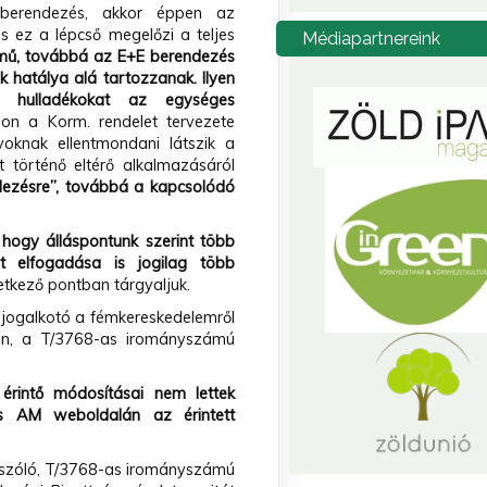
 berendezés, akkor éppen az
s ez a lépcső megelőzi a teljes
Médiapartnereink
mű, továbbá az E+E berendezés
 hatálya alá tartozzanak. Ilyen
 hulladékokat az egységes
on a Korm. rendelet tervezete
yoknak ellentmondani látszik a
t történő eltérő alkalmazásáról
elezésre”, továbbá a kapcsolódó
hogy álláspontunk szerint több
 elfogadása is jogilag több
etkező pontban tárgyaljuk.
 jogalkotó a fémkereskedelemről
ban, a T/3768-as irományszámú
érintő módosításai nem lettek
ős AM weboldalán az érintett
" szóló, T/3768-as irományszámú