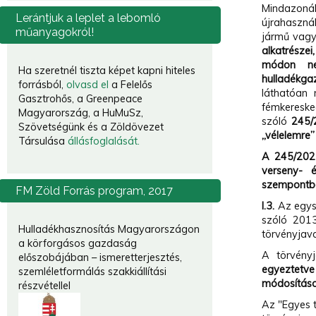
Mindazoná
Lerántjuk
a leplet a lebomló
újrahaszná
műanyagokról!
jármű vagy
alkatrésze
módon ne
Ha szeretnél tiszta képet kapni hiteles
hulladékga
forrásból,
olvasd el
a Felelős
láthatóan 
Gasztrohős, a Greenpeace
fémkereske
Magyarország, a HuMuSz,
szóló
245/2
Szövetségünk és a Zöldövezet
„vélelemre”
Társulása
állásfoglalását.
A 245/2023
verseny- é
szempontbó
FM
Zöld Forrás program, 2017
I.3.
Az egysé
szóló 2013
Hulladékhasznosítás Magyarországon
törvényjav
a körforgásos gazdaság
A törvény
előszobájában – ismeretterjesztés,
egyeztetve
szemléletformálás szakkiállítási
módosításo
részvétellel
Az "Egyes 