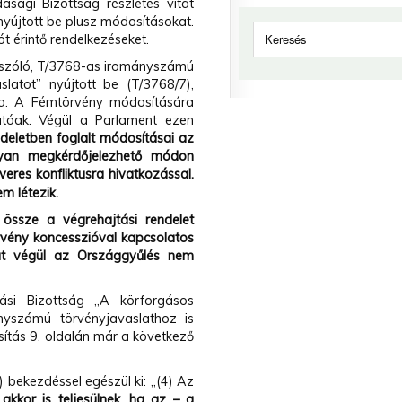
asági Bizottság részletes vitát
yújtott be plusz módosításokat.
 érintő rendelkezéseket.
" szóló, T/3768-as irományszámú
latot” nyújtott be (T/3768/7),
a. A Fémtörvény módosítására
atóak. Végül a Parlament ezen
ndeletben foglalt módosításai az
lyan megkérdőjelezhető módon
eres konfliktusra hivatkozással.
m létezik.
össze a végrehajtási rendelet
vény koncesszióval kapcsolatos
kat végül az Országgyűlés nem
si Bizottság „A körforgásos
yszámú törvényjavaslathoz is
ítás 9. oldalán már a következő
) bekezdéssel egészül ki: „(4) Az
akkor is teljesülnek, ha az – a