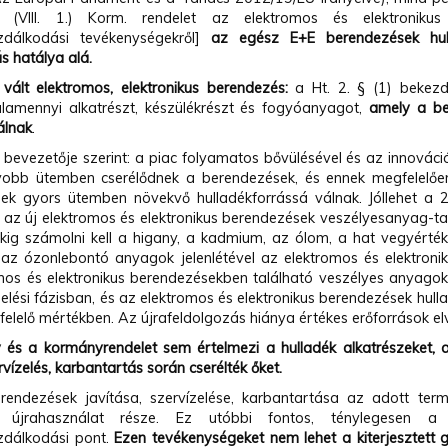
. (VIII. 1.) Korm. rendelet az elektromos és elektronikus
zdálkodási tevékenységekről]
az egész E+E berendezések hull
s hatálya alá.
 vált elektromos, elektronikus berendezés:
a Ht. 2. § (1) bekezd
alamennyi alkatrészt, készülékrészt és fogyóanyagot,
amely a be
álnak
.
 bevezetője szerint: a piac folyamatos bővülésével és az innováció
obb ütemben cserélődnek a berendezések, és ennek megfelelően
ek gyors ütemben növekvő hulladékforrássá válnak. Jóllehet a 
t az új elektromos és elektronikus berendezések veszélyesanyag-
kig számolni kell a higany, a kadmium, az ólom, a hat vegyértékű 
 az ózonlebontó anyagok jelenlétével az elektromos és elektroni
mos és elektronikus berendezésekben található veszélyes anyago
elési fázisban, és az elektromos és elektronikus berendezések hul
elelő mértékben. Az újrafeldolgozás hiánya értékes erőforrások el
v és a kormányrendelet sem értelmezi a hulladék alkatrészeket, 
ervízelés, karbantartás során cserélték őket.
endezések javítása, szervízelése, karbantartása az adott term
z újrahasználat része. Ez utóbbi fontos, ténylegesen a h
zdálkodási pont.
Ezen tevékenységeket nem lehet a kiterjesztett gy