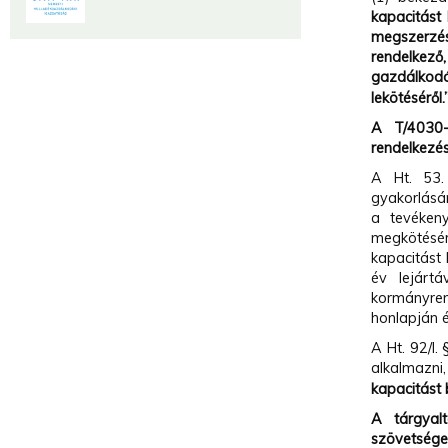
kapacitást
megszerzés
rendelkező
gazdálkod
lekötéséről.
A T/4030-
rendelkezé
A Ht. 53.
gyakorlásár
a tevéken
megkötésér
kapacitást
év lejárt
kormányren
honlapján 
A Ht. 92/I.
alkalmazn
kapacitást 
A tárgyal
szövetség