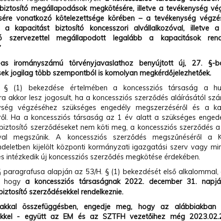
 biztosító megállapodások megkötésére, illetve a tevékenység v
ére vonatkozó kötelezettsége körében – a tevékenység végzé
, a kapacitást biztosító koncesszori alvállalkozóval, illetve
ó szervezettel megállapodott legalább a kapacitások rend
”
as irományszámú törvényjavaslathoz benyújtott új, 27. §-b
sek jogilag több szempontból is komolyan megkérdőjelezhetőek.
 § (1) bekezdése értelmében a koncessziós társaság a hul
a akkor lesz jogosult, ha a koncessziós szerződés aláírásától sz
ység végzéséhez szükséges engedély megszerzéséről és a kapa
ől. Ha a koncessziós társaság az 1 év alatt a szükséges enge
 biztosító szerződéseket nem köti meg, a koncessziós szerződés a
ával megszűnik. A koncessziós szerződés megszűnéséről a Ko
deletben kijelölt központi kormányzati igazgatási szerv vagy mi
és intézkedik új koncessziós szerződés megkötése érdekében.
 § paragrafusa alapján az 53/H. § (1) bekezdését első alkalommal, a
i, hogy
a koncessziós társaságnak 2022. december 31. napjái
biztosító szerződésekkel rendelkeznie.
takkal összefüggésben, engedje meg, hogy az alábbiakban 
ekkel - együtt az EM és az SZTFH vezetőihez még 2023.02.2