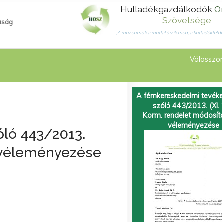
Hulladékgazdálkodók
O
Szövetsége
aság
„A múzeumok a múltat őrzik meg, a hulladékfeldo
Válasszon
A fémkereskedelmi tevéke
szóló 443/2013. (XI. 
Korm. rendelet módosí
véleményezése
ló 443/2013.
k véleményezése