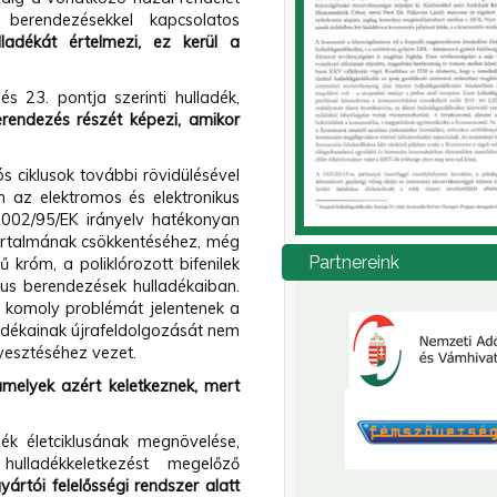
 berendezésekkel kapcsolatos
adékát értelmezi, ez kerül a
és 23. pontja szerinti hulladék,
rendezés részét képezi, amikor
s ciklusok további rövidülésével
 az elektromos és elektronikus
2002/95/EK irányelv hatékonyan
tartalmának csökkentéséhez, még
Partnereink
króm, a poliklórozott bifenilek
kus berendezések hulladékaiban.
k komoly problémát jelentenek a
ladékainak újrafeldolgozását nem
vesztéséhez vezet.
amelyek azért keletkeznek, mert
ék életciklusának megnövelése,
ulladékkeletkezést megelőző
ártói felelősségi rendszer alatt