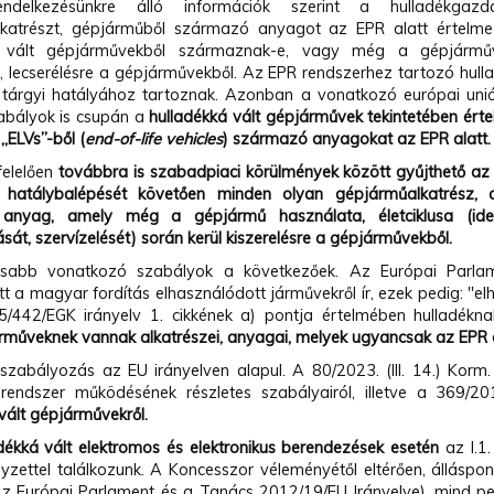
elkezésünkre álló információk szerint a hulladékgazd
katrészt, gépjárműből származó anyagot az EPR alatt értelmez
á vált gépjárművekből származnak-e, vagy még a gépjárműve
e, lecserélésre a gépjárművekből. Az EPR rendszerhez tartozó hull
 tárgyi hatályához tartoznak. Azonban a vonatkozó európai unió
bályok is csupán a
hulladékká vált gépjárművek
tekintetében ért
„ELVs”-ből (
end-of-life vehicles
)
származó anyagokat az EPR alatt.
elelően
továbbra is szabadpiaci körülmények között gyűjthető a
 hatálybalépését követően minden olyan gépjárműalkatrész, al
anyag, amely még a gépjármű használata, életciklusa (ide
sát, szervízelését) során kerül kiszerelésre a gépjárművekből.
osabb vonatkozó szabályok a következőek. Az Európai Parl
tt a magyar fordítás elhasználódott járművekről ír, ezek pedig: "e
/442/EGK irányelv 1. cikkének a) pontja értelmében hulladékn
árműveknek
vannak alkatrészei, anyagai, melyek ugyancsak az EPR 
abályozás az EU irányelven alapul. A 80/2023. (III. 14.) Korm. r
i rendszer működésének részletes szabályairól, illetve a 369/201
vált gépjárművekről.
adékká vált
elektromos és elektronikus berendezések
esetén
az I.1
yzettel találkozunk. A Koncesszor véleményétől eltérően, álláspon
(Az Európai Parlament és a Tanács 2012/19/EU Irányelve), mind p