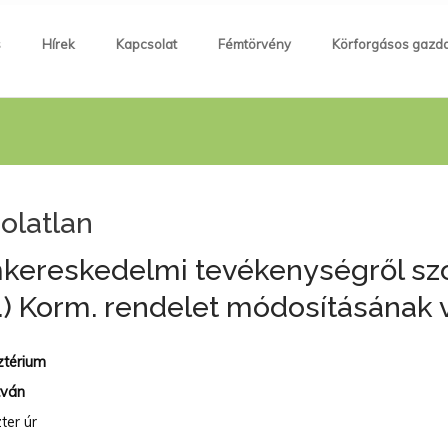
s
Hírek
Kapcsolat
Fémtörvény
Körforgásos gazd
olatlan
kereskedelmi tevékenységről szó
27.) Korm. rendelet módosításána
ztérium
tván
zter úr