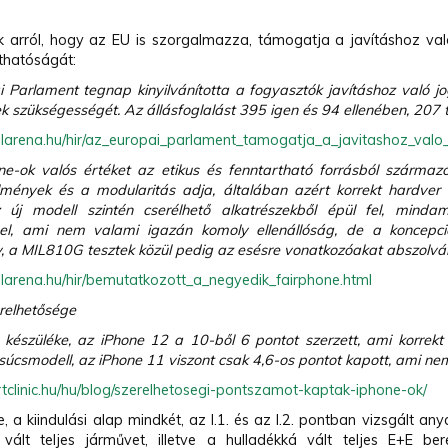
.
k arról, hogy az EU is szorgalmazza, támogatja a javításhoz val
íthatóságát:
i Parlament tegnap kinyilvánította a fogyasztók javításhoz való
k szükségességét. Az állásfoglalást 395 igen és 94 ellenében, 207 t
ilarena.hu/hir/az_europai_parlament_tamogatja_a_javitashoz_valo_
ne-ok valós értéket az etikus és fenntartható forrásból szárma
mények és a modularitás adja, általában azért korrekt hardve
z új modell szintén cserélhető alkatrészekből épül fel, mindam
el, ami nem valami igazán komoly ellenállóság, de a koncepci
y, a MIL810G tesztek közül pedig az esésre vonatkozóakat abszolvált
ilarena.hu/hir/bemutatkozott_a_negyedik_fairphone.html
relhetősége
 készüléke, az iPhone 12 a 10-ből 6 pontot szerzett, ami korrekt
úcsmodell, az iPhone 11 viszont csak 4,6-os pontot kapott, ami nem
rtclinic.hu/hu/blog/szerelhetosegi-pontszamot-kaptak-iphone-ok/
 a kiindulási alap mindkét, az I.1. és az I.2. pontban vizsgált a
 vált teljes járművet, illetve a hulladékká vált teljes E+E be