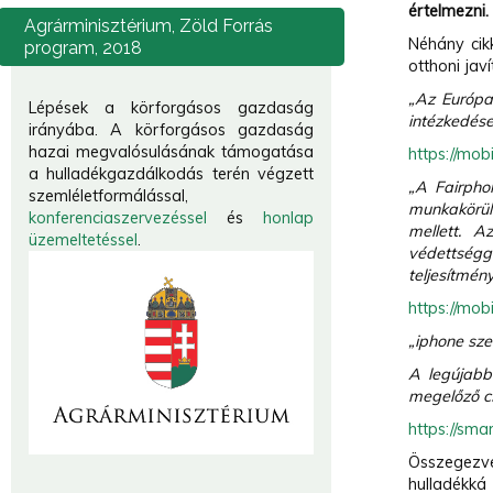
értelmezni
Agrárminisztérium,
Zöld Forrás
Néhány cik
program, 2018
otthoni jav
„Az Európa
Lépések a körforgásos gazdaság
intézkedése
irányába. A körforgásos gazdaság
hazai megvalósulásának támogatása
https://mob
a hulladékgazdálkodás terén végzett
„A Fairpho
szemléletformálással,
munkakörül
konferenciaszervezéssel
és
honlap
mellett. A
üzemeltetéssel
.
védettségg
teljesítmén
https://mob
„iphone sze
A legújabb
megelőző cs
https://sma
Összegezve,
hulladékká