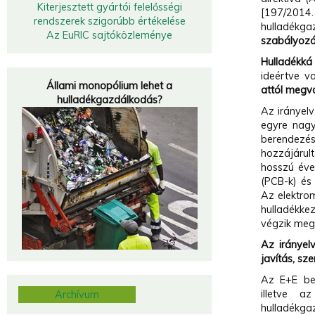
Kiterjesztett gyártói felelősségi
[197/2014
rendszerek szigorúbb értékelése
hulladékga
Az EuRIC sajtóközleménye
szabályozá
Hulladékká
ideértve v
Állami monopólium lehet a
attól megv
hulladékgazdálkodás?
Az irányelv
egyre nagy
berendezés
hozzájárul
hosszú éve
(PCB-k) és
Az elektro
hulladékkez
végzik megf
Az irányel
javítás, sz
Az E+E ber
illetve a
Archívum
hulladékga