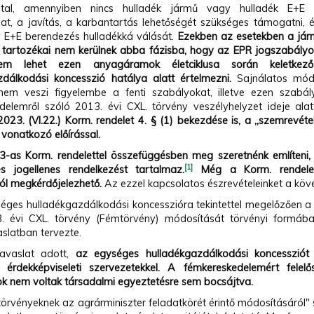
ltal, amennyiben nincs hulladék jármű vagy hulladék E+E
lat, a javítás, a karbantartás lehetőségét szükséges támogatni, é
 E+E berendezés hulladékká válását.
Ezekben az esetekben a jár
i, tartozékai nem kerülnek abba fázisba, hogy az EPR jogszabályok
m lehet ezen anyagáramok életciklusa során keletkező
zdálkodási koncesszió hatálya alatt értelmezni.
Sajnálatos mód
nem veszi figyelembe a fenti szabályokat, illetve ezen szabál
delemről szóló 2013. évi CXL. törvény veszélyhelyzet ideje alat
023. (VI.22.) Korm. rendelet 4. § (1) bekezdése is, a „szemrevét
 vonatkozó előírással.
-as Korm. rendelettel összefüggésben meg szeretnénk említeni, 
[1]
s jogellenes rendelkezést tartalmaz.
Még a Korm. rendelet
l megkérdőjelezhető.
Az ezzel kapcsolatos észrevételeinket a köv
ges hulladékgazdálkodási koncesszióra tekintettel megelőzően a
. évi CXL. törvény (Fémtörvény) módosítását törvényi formá
aslatban tervezte.
javaslat adott,
az egységes hulladékgazdálkodási koncessziót 
 érdekképviseleti szervezetekkel.
A fémkereskedelemért felel
k nem voltak társadalmi egyeztetésre sem bocsájtva.
törvényeknek az agrárminiszter feladatkörét érintő módosításáról