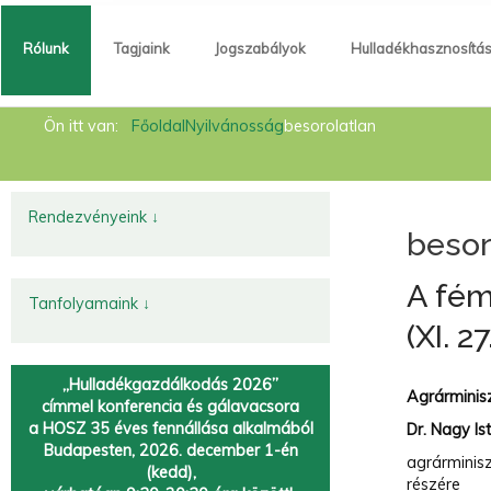
Rólunk
Tagjaink
Jogszabályok
Hulladékhasznosítá
Rólunk
Ön itt van:
Főoldal
Nyilvánosság
besorolatlan
Tagjaink
Jogszabályok
Rendezvényeink ↓
besor
Hulladékhasznosítás
A fém
Hírek
Tanfolyamaink ↓
(XI. 
Kapcsolat
„Hulladékgazdálkodás 2026”
Fémtörvény
Agrárminis
címmel
konferencia és gálavacsora
a HOSZ 35 éves fennállása alkalmából
Dr. Nagy Is
Körforgásos gazdaság
Budapesten, 2026. december 1-én
agrárminis
(kedd),
részére