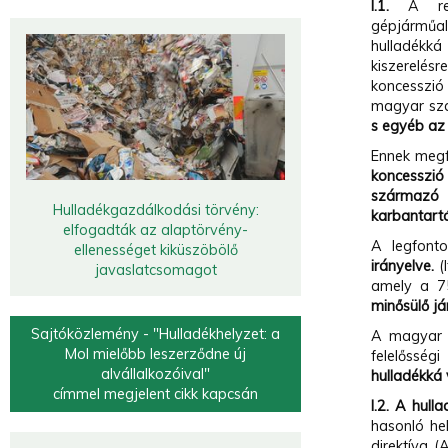
I.1.
A rend
gépjárműal
hulladékk
kiszerelésr
koncesszió
magyar sza
s egyéb az 
Ennek megf
koncesszió
származó 
Hulladékgazdálkodási törvény:
karbantartá
elfogadták az alaptörvény-
A legfont
ellenességet kiküszöbölő
irányelve.
(I
javaslatcsomagot
amely a 75
minősülő
j
Sajtóközlemény - "Hulladékhelyzet: a
A magyar sz
Mol mielőbb leszerződne új
felelősség
alvállalkozóival"
hulladékká 
címmel megjelent cikk kapcsán
I.2. A hull
hasonló hel
direktíva 