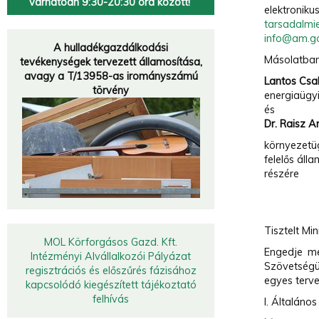
várhatóan 9:30-20:30 óra között!
elektronikus
tarsadalmi
Hulladékgazdálkodók
info@am.g
Országos
Szövetsége
A hulladékgazdálkodási
Másolatban
tevékenységek tervezett államosítása,
„A múzeumok a múltat őrzik meg, a hulladékfeldolgozók a jövőt.
”
avagy a T/13958-as irományszámú
Lantos Cs
törvény
energiaügyi
és
Dr. Raisz An
környezetü
felelős áll
részére
Tisztelt Min
MOL Körforgásos Gazd. Kft.
Engedje me
Intézményi Alvállalkozói Pályázat
Szövetségü
regisztrációs és előszűrés fázisához
egyes terve
kapcsolódó kiegészített tájékoztató
felhívás
I. Általáno