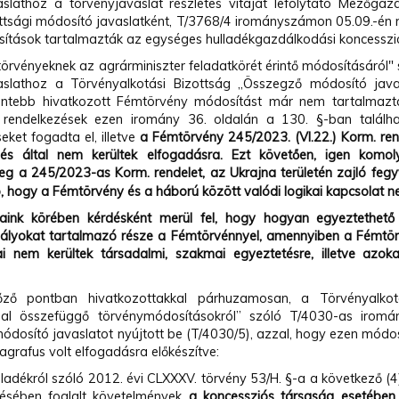
aslathoz a törvényjavaslat részletes vitáját lefolytató Mezőgazd
ottsági módosító javaslatként, T/3768/4 irományszámon 05.09.-én n
ítások tartalmazták az egységes hulladékgazdálkodási koncessziót
törvényeknek az agrárminiszter feladatkörét érintő módosításáról
aslathoz a Törvényalkotási Bizottság „Összegző módosító javas
entebb hivatkozott Fémtörvény módosítást már nem tartalmazt
rendelkezések ezen iromány 36. oldalán a 130. §-ban találh
eket fogadta el, illetve
a Fémtörvény
245/2023. (VI.22.) Korm. re
lés által nem kerültek elfogadásra. Ezt követően, igen komo
eg a 245/2023-as Korm. rendelet, az Ukrajna területén zajló fegyv
, hogy a Fémtörvény és a háború között valódi logikai kapcsolat ne
taink körében kérdésként merül fel, hogy h
ogyan egyeztethető 
bályokat tartalmazó része a Fémtörvénnyel, amennyiben a Fémtör
i nem kerültek társadalmi, szakmai egyeztetésre, illetve azo
l.
ő pontban hivatkozottakkal párhuzamosan, a Törvényalkotá
al összefüggő törvénymódosításokról” szóló T/4030-as iromán
ódosító javaslatot nyújtott be (T/4030/5), azzal, hogy ezen módos
ragrafus volt elfogadásra előkészítve:
lladékról szóló 2012. évi CLXXXV. törvény 53/H. §-a a következő (4
ésében foglalt követelmények
a koncessziós társaság esetében 